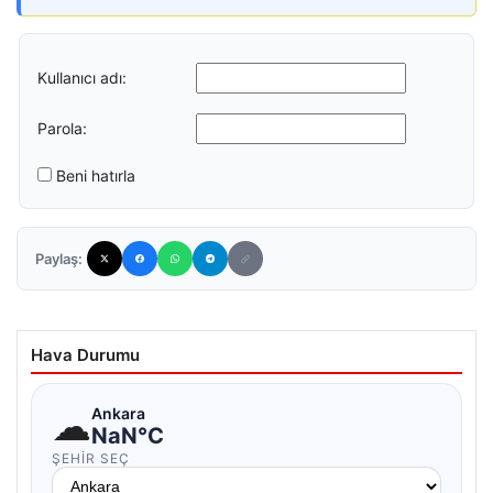
Kullanıcı adı:
Parola:
Beni hatırla
Paylaş:
Hava Durumu
☁
Ankara
NaN°C
ŞEHIR SEÇ