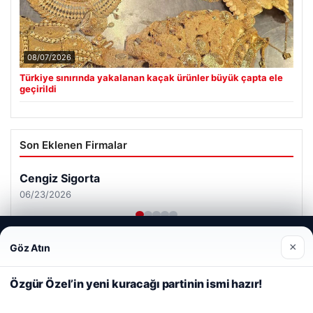
08/07/2026
Türkiye sınırında yakalanan kaçak ürünler büyük çapta ele
geçirildi
Son Eklenen Firmalar
Cengiz Sigorta
06/23/2026
Web sitemizi nasıl kullandığınızı daha iyi anlayabilmek,
×
Göz Atın
deneyiminizi kişiselleştirmek ve geliştirmek amacıyla çerezler
kullanıyoruz.
Çerez Politikamız
Özgür Özel’in yeni kuracağı partinin ismi hazır!
Reddet
Kabul Et
© 2026 Haber Hızlı | En Hızlı Haber Bülteni