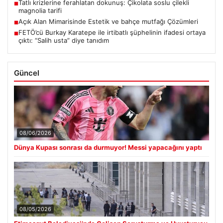
Tatlı krizlerine ferahlatan dokunuş: Çikolata soslu çilekli
■
magnolia tarifi
Açık Alan Mimarisinde Estetik ve bahçe mutfağı Çözümleri
■
FETÖ’cü Burkay Karatepe ile irtibatlı şüphelinin ifadesi ortaya
■
çıktı: “Salih usta” diye tanıdım
Güncel
08/06/2026
Dünya Kupası sonrası da durmuyor! Messi yapacağını yaptı
08/05/2026