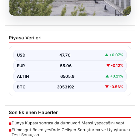
05.08.2026
Etimesgut Belediyesi’nde Gelişen
Piyasa Verileri
Soruşturma ve Uyuşturucu Test
Sonuçları
USD
47.70
▲ +0.07%
Son günlerde yayılan haberler, Etimesgut
Belediyesi’nde yaşanan ciddi gelişmeleri gözler önüne
EUR
55.06
▼ -0.12%
seriyor. Soruşturma kapsamında,…
ALTIN
6505.9
▲ +0.21%
BTC
3053192
▼ -0.56%
Son Eklenen Haberler
Dünya Kupası sonrası da durmuyor! Messi yapacağını yaptı
■
Etimesgut Belediyesi’nde Gelişen Soruşturma ve Uyuşturucu
■
Test Sonuçları