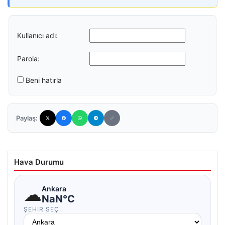
Kullanıcı adı:
Parola:
Beni hatırla
Paylaş:
Hava Durumu
☁
Ankara
NaN°C
ŞEHIR SEÇ