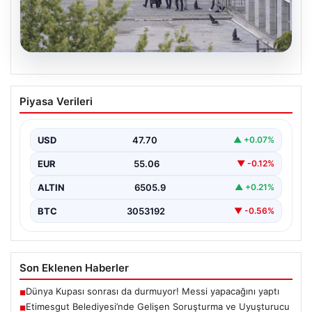
05.08.2026
Etimesgut Belediyesi’nde Gelişen
Piyasa Verileri
Soruşturma ve Uyuşturucu Test
Sonuçları
USD
47.70
▲ +0.07%
Son günlerde yayılan haberler, Etimesgut
Belediyesi’nde yaşanan ciddi gelişmeleri gözler önüne
EUR
55.06
▼ -0.12%
seriyor. Soruşturma kapsamında,…
ALTIN
6505.9
▲ +0.21%
BTC
3053192
▼ -0.56%
Son Eklenen Haberler
Dünya Kupası sonrası da durmuyor! Messi yapacağını yaptı
■
Etimesgut Belediyesi’nde Gelişen Soruşturma ve Uyuşturucu
■