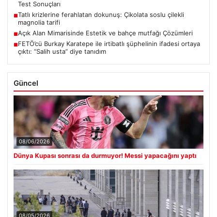
Test Sonuçları
Tatlı krizlerine ferahlatan dokunuş: Çikolata soslu çilekli
■
magnolia tarifi
Açık Alan Mimarisinde Estetik ve bahçe mutfağı Çözümleri
■
FETÖ’cü Burkay Karatepe ile irtibatlı şüphelinin ifadesi ortaya
■
çıktı: “Salih usta” diye tanıdım
Güncel
08/06/2026
Dünya Kupası sonrası da durmuyor! Messi yapacağını yaptı
08/05/2026