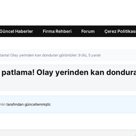
Güncel Haberler
Firma Rehberi
Forum
Çerez Politikas
tlama! Olay yerinden kan donduran görüntüler: 9 ölü, 5 yaralı
li patlama! Olay yerinden kan dondur
min
tarafından güncellenmiştir.