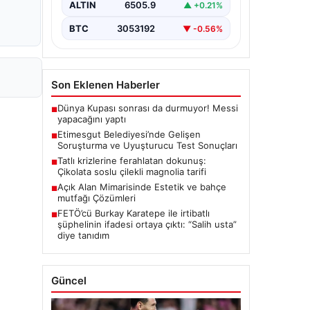
ALTIN
6505.9
▲ +0.21%
seriyor. Soruşturma kapsamında,…
BTC
3053192
▼ -0.56%
Son Eklenen Haberler
Dünya Kupası sonrası da durmuyor! Messi
■
yapacağını yaptı
Etimesgut Belediyesi’nde Gelişen
■
Soruşturma ve Uyuşturucu Test Sonuçları
Tatlı krizlerine ferahlatan dokunuş:
■
Çikolata soslu çilekli magnolia tarifi
Açık Alan Mimarisinde Estetik ve bahçe
■
mutfağı Çözümleri
FETÖ’cü Burkay Karatepe ile irtibatlı
■
şüphelinin ifadesi ortaya çıktı: “Salih usta”
diye tanıdım
Güncel