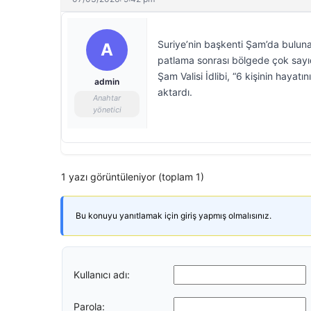
Suriye’nin başkenti Şam’da bulu
A
patlama sonrası bölgede çok sayıda
Şam Valisi İdlibi, “6 kişinin hayatın
admin
aktardı.
Anahtar
yönetici
1 yazı görüntüleniyor (toplam 1)
Bu konuyu yanıtlamak için giriş yapmış olmalısınız.
Kullanıcı adı:
Parola: