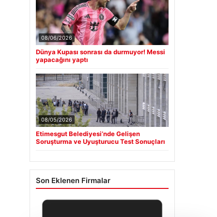
08/06/2026
Dünya Kupası sonrası da durmuyor! Messi
yapacağını yaptı
08/05/2026
Etimesgut Belediyesi’nde Gelişen
Soruşturma ve Uyuşturucu Test Sonuçları
Son Eklenen Firmalar