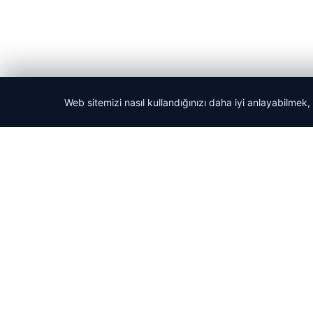
Web sitemizi nasıl kullandığınızı daha iyi anlayabilmek,
© 2026 Haber Hızlı | En Hızlı Haber Bülteni