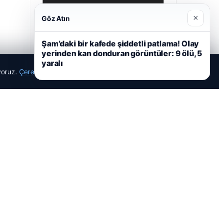
×
Göz Atın
Şam’daki bir kafede şiddetli patlama! Olay
yerinden kan donduran görüntüler: 9 ölü, 5
yaralı
ıyoruz.
Çerez Politikamız
Reddet
Kabul Et
Hastaş Beton
05/26/2026