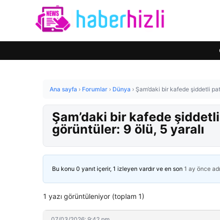
Ana sayfa
›
Forumlar
›
Dünya
›
Şam’daki bir kafede şiddetli pa
Şam’daki bir kafede şiddet
görüntüler: 9 ölü, 5 yaralı
Bu konu 0 yanıt içerir, 1 izleyen vardır ve en son
1 ay önce
ad
1 yazı görüntüleniyor (toplam 1)
07/03/2026: 9:42 pm