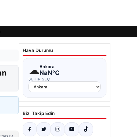
ı
Hava Durumu
☁
Ankara
an
NaN°C
ŞEHIR SEÇ
Bizi Takip Edin
#26334