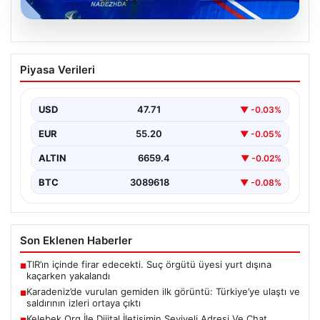
08.08.2026
Karadeniz’de vurulan gemiden ilk
Piyasa Verileri
görüntü: Türkiye’ye ulaştı ve saldırının
izleri ortaya çıktı
USD
47.71
▼ -0.03%
Son dakika gelişmesiyle, Karadeniz'de saldırıya uğrayan
ve büyük hasar gören NADEZHDA isimli Ro-Ro gemisi,
EUR
55.20
▼ -0.05%
…
ALTIN
6659.4
▼ -0.02%
BTC
3089618
▼ -0.08%
Son Eklenen Haberler
TIR’ın içinde firar edecekti. Suç örgütü üyesi yurt dışına
■
kaçarken yakalandı
Karadeniz’de vurulan gemiden ilk görüntü: Türkiye’ye ulaştı ve
■
saldırının izleri ortaya çıktı
Kelebek.Org İle Dijital İletişimin Seviyeli Adresi Ve Chat