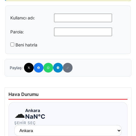
Kullanıcı adı:
Parola:
Beni hatırla
Paylaş:
Hava Durumu
☁
Ankara
NaN°C
ŞEHIR SEÇ