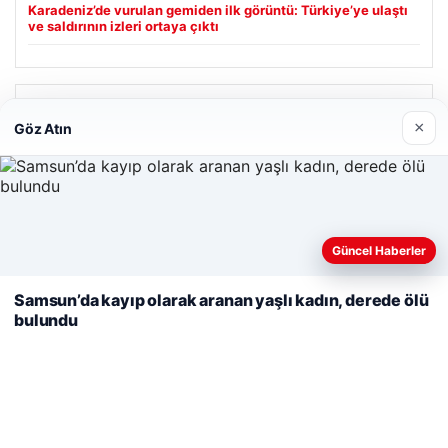
Karadeniz’de vurulan gemiden ilk görüntü: Türkiye’ye ulaştı
ve saldırının izleri ortaya çıktı
Son Eklenen Firmalar
×
Göz Atın
Web sitemizi nasıl kullandığınızı daha iyi anlayabilmek,
Güncel Haberler
deneyiminizi kişiselleştirmek ve geliştirmek amacıyla çerezler
kullanıyoruz.
Çerez Politikamız
Samsun’da kayıp olarak aranan yaşlı kadın, derede ölü
bulundu
Reddet
Kabul Et