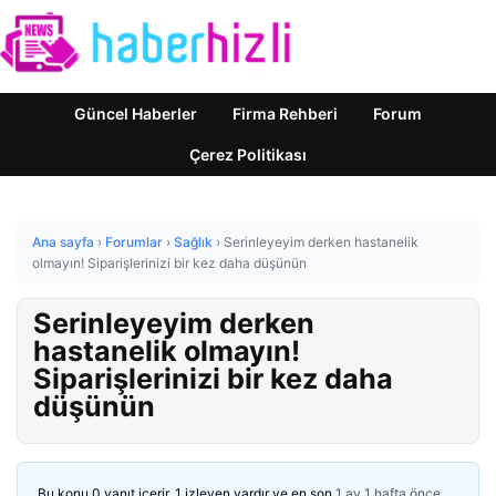
Güncel Haberler
Firma Rehberi
Forum
Çerez Politikası
Ana sayfa
›
Forumlar
›
Sağlık
›
Serinleyeyim derken hastanelik
olmayın! Siparişlerinizi bir kez daha düşünün
Serinleyeyim derken
hastanelik olmayın!
Siparişlerinizi bir kez daha
düşünün
Bu konu 0 yanıt içerir, 1 izleyen vardır ve en son
1 ay 1 hafta önce