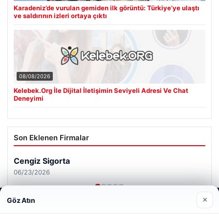
Karadeniz’de vurulan gemiden ilk görüntü: Türkiye’ye ulaştı
ve saldırının izleri ortaya çıktı
08/08/2026
Kelebek.Org İle Dijital İletişimin Seviyeli Adresi Ve Chat
Deneyimi
Son Eklenen Firmalar
Cengiz Sigorta
06/23/2026
×
Göz Atın
Web sitemizi nasıl kullandığınızı daha iyi anlayabilmek,
deneyiminizi kişiselleştirmek ve geliştirmek amacıyla çerezler