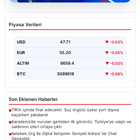
08.08.2026
Karadeniz’de vurulan gemiden ilk
Piyasa Verileri
görüntü: Türkiye’ye ulaştı ve saldırının
izleri ortaya çıktı
USD
47.71
▼ -0.03%
Son dakika gelişmesiyle, Karadeniz'de saldırıya uğrayan
ve büyük hasar gören NADEZHDA isimli Ro-Ro gemisi,
EUR
55.20
▼ -0.05%
…
ALTIN
6659.4
▼ -0.02%
BTC
3089618
▼ -0.08%
Son Eklenen Haberler
TIR’ın içinde firar edecekti. Suç örgütü üyesi yurt dışına
■
kaçarken yakalandı
Karadeniz’de vurulan gemiden ilk görüntü: Türkiye’ye ulaştı ve
■
saldırının izleri ortaya çıktı
Kelebek.Org İle Dijital İletişimin Seviyeli Adresi Ve Chat
■
Deneyimi