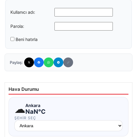
Kullanıcı adı:
Parola:
Beni hatırla
Paylaş:
Hava Durumu
☁
Ankara
NaN°C
ŞEHIR SEÇ