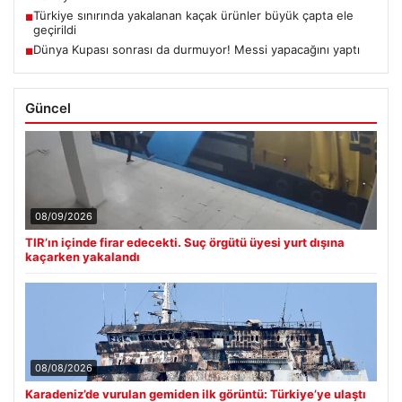
Türkiye sınırında yakalanan kaçak ürünler büyük çapta ele
■
geçirildi
Dünya Kupası sonrası da durmuyor! Messi yapacağını yaptı
■
Güncel
08/09/2026
TIR’ın içinde firar edecekti. Suç örgütü üyesi yurt dışına
kaçarken yakalandı
08/08/2026
Karadeniz’de vurulan gemiden ilk görüntü: Türkiye’ye ulaştı