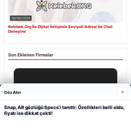
08/08/2026
Kelebek.Org İle Dijital İletişimin Seviyeli Adresi Ve Chat
Deneyimi
Son Eklenen Firmalar
×
Göz Atın
Web sitemizi nasıl kullandığınızı daha iyi anlayabilmek,
deneyiminizi kişiselleştirmek ve geliştirmek amacıyla çerezler
kullanıyoruz.
Çerez Politikamız
Snap, AR gözlüğü Specs’i tanıttı: Özellikleri belli oldu,
fiyatı ise dikkat çekti!
Reddet
Kabul Et