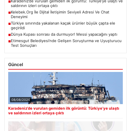
Karadeniz’de vurulan gemiden ilk görüntü: Türkiye’ye ulaştı ve
■
saldırının izleri ortaya çıktı
Kelebek.Org İle Dijital İletişimin Seviyeli Adresi Ve Chat
■
Deneyimi
Türkiye sınırında yakalanan kaçak ürünler büyük çapta ele
■
geçirildi
Dünya Kupası sonrası da durmuyor! Messi yapacağını yaptı
■
Etimesgut Belediyesi’nde Gelişen Soruşturma ve Uyuşturucu
■
Test Sonuçları
Güncel
08/08/2026
Karadeniz’de vurulan gemiden ilk görüntü: Türkiye’ye ulaştı
ve saldırının izleri ortaya çıktı