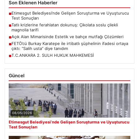
Son Eklenen Haberler
Etimesgut Belediyesi’nde Gelişen Soruşturma ve Uyuşturucu
■
Test Sonuçları
Tatlı krizlerine ferahlatan dokunuş: Çikolata soslu çilekli
■
magnolia tarifi
Açık Alan Mimarisinde Estetik ve bahçe mutfağı Çözümleri
■
FETÖ’cü Burkay Karatepe ile irtibatlı şüphelinin ifadesi ortaya
■
çıktı: “Salih usta” diye tanıdım
T.C.ANKARA 2. SULH HUKUK MAHKEMESİ
■
Güncel
08/05/2026
Etimesgut Belediyesi’nde Gelişen Soruşturma ve Uyuşturucu
Test Sonuçları