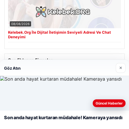
08/08/2026
Kelebek.Org İle Dijital İletişimin Seviyeli Adresi Ve Chat
Deneyimi
Son Eklenen Firmalar
×
Göz Atın
Cengiz Sigorta
06/23/2026
Web sitemizi nasıl kullandığınızı daha iyi anlayabilmek,
deneyiminizi kişiselleştirmek ve geliştirmek amacıyla çerezler
Güncel Haberler
kullanıyoruz.
Çerez Politikamız
Son anda hayat kurtaran müdahale! Kameraya yansıdı
Reddet
Kabul Et
© 2026 Haber Hızlı | En Hızlı Haber Bülteni