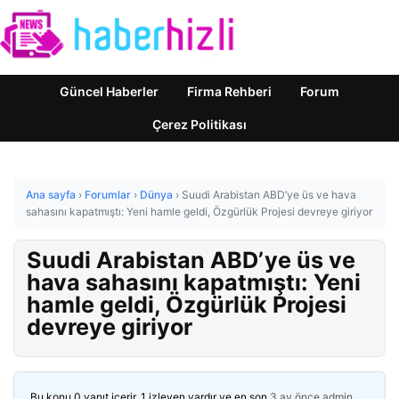
Güncel Haberler
Firma Rehberi
Forum
Çerez Politikası
Ana sayfa
›
Forumlar
›
Dünya
›
Suudi Arabistan ABD’ye üs ve hava
sahasını kapatmıştı: Yeni hamle geldi, Özgürlük Projesi devreye giriyor
Suudi Arabistan ABD’ye üs ve
hava sahasını kapatmıştı: Yeni
hamle geldi, Özgürlük Projesi
devreye giriyor
Bu konu 0 yanıt içerir, 1 izleyen vardır ve en son
3 ay önce
admin