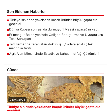
Son Eklenen Haberler
Türkiye sınırında yakalanan kaçak ürünler büyük çapta ele
■
geçirildi
Dünya Kupası sonrası da durmuyor! Messi yapacağını yaptı
■
Etimesgut Belediyesi’nde Gelişen Soruşturma ve Uyuşturucu
■
Test Sonuçları
Tatlı krizlerine ferahlatan dokunuş: Çikolata soslu çilekli
■
magnolia tarifi
Açık Alan Mimarisinde Estetik ve bahçe mutfağı Çözümleri
■
Güncel
08/07/2026
Türkiye sınırında yakalanan kaçak ürünler büyük çapta ele
geçirildi