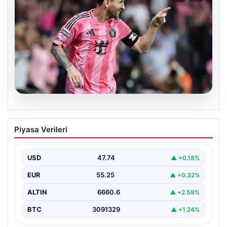
06.08.2026
Dünya Kupası sonrası da durmuyor!
Piyasa Verileri
Messi yapacağını yaptı
USD
47.74
▲ +0.18%
EUR
55.25
▲ +0.32%
ALTIN
6660.6
▲ +2.59%
BTC
3091329
▲ +1.24%