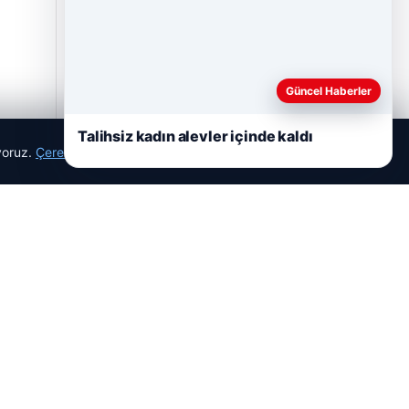
Güncel Haberler
Talihsiz kadın alevler içinde kaldı
ıyoruz.
Çerez Politikamız
Reddet
Kabul Et
Hastaş Beton
05/26/2026