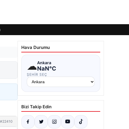
ı
Hava Durumu
☁
Ankara
NaN°C
ŞEHIR SEÇ
Bizi Takip Edin
#22410