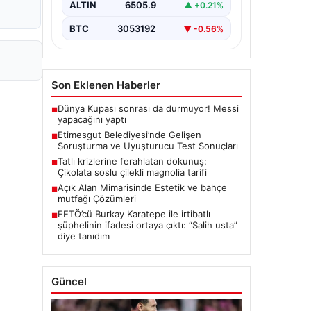
ALTIN
6505.9
▲ +0.21%
seriyor. Soruşturma kapsamında,…
BTC
3053192
▼ -0.56%
Son Eklenen Haberler
Dünya Kupası sonrası da durmuyor! Messi
■
yapacağını yaptı
Etimesgut Belediyesi’nde Gelişen
■
Soruşturma ve Uyuşturucu Test Sonuçları
Tatlı krizlerine ferahlatan dokunuş:
■
Çikolata soslu çilekli magnolia tarifi
Açık Alan Mimarisinde Estetik ve bahçe
■
mutfağı Çözümleri
FETÖ’cü Burkay Karatepe ile irtibatlı
■
şüphelinin ifadesi ortaya çıktı: “Salih usta”
diye tanıdım
Güncel