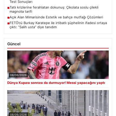
Test Sonuçları
Tatlı krizlerine ferahlatan dokunuş: Çikolata soslu çilekli
■
magnolia tarifi
Açık Alan Mimarisinde Estetik ve bahçe mutfağı Çözümleri
■
FETÖ’cü Burkay Karatepe ile irtibatlı şüphelinin ifadesi ortaya
■
çıktı: “Salih usta” diye tanıdım
Güncel
08/06/2026
Dünya Kupası sonrası da durmuyor! Messi yapacağını yaptı
08/05/2026