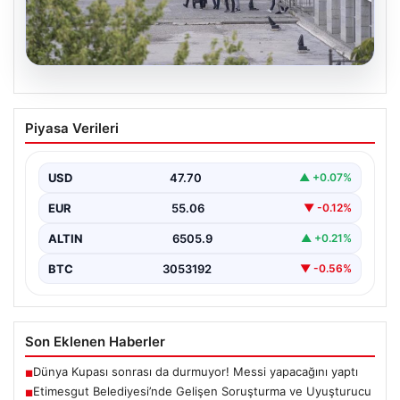
05.08.2026
Etimesgut Belediyesi’nde Gelişen
Piyasa Verileri
Soruşturma ve Uyuşturucu Test
Sonuçları
USD
47.70
▲ +0.07%
Son günlerde yayılan haberler, Etimesgut
Belediyesi’nde yaşanan ciddi gelişmeleri gözler önüne
EUR
55.06
▼ -0.12%
seriyor. Soruşturma kapsamında,…
ALTIN
6505.9
▲ +0.21%
BTC
3053192
▼ -0.56%
Son Eklenen Haberler
Dünya Kupası sonrası da durmuyor! Messi yapacağını yaptı
■
Etimesgut Belediyesi’nde Gelişen Soruşturma ve Uyuşturucu
■