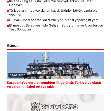
Kelebek.Org İle Dijital İletişimin Seviyeli Adresi Ve Chat
■
Deneyimi
Türkiye sınırında yakalanan kaçak ürünler büyük çapta ele
■
geçirildi
Dünya Kupası sonrası da durmuyor! Messi yapacağını yaptı
■
Etimesgut Belediyesi’nde Gelişen Soruşturma ve Uyuşturucu
■
Test Sonuçları
Güncel
08/08/2026
Karadeniz’de vurulan gemiden ilk görüntü: Türkiye’ye ulaştı
ve saldırının izleri ortaya çıktı