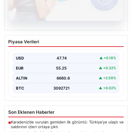
08.08.2026
Kelebek.Org İle Dijital İletişimin Seviyeli
Piyasa Verileri
Adresi Ve Chat Deneyimi
İnternet çağında bireylerin kaliteli bir şekilde irtibat
kurması ciddi bir önem taşımaktadır. Halen birçok…
USD
47.74
▲ +0.18%
EUR
55.25
▲ +0.32%
ALTIN
6660.6
▲ +2.59%
BTC
3092721
▲ +0.02%
Son Eklenen Haberler
Karadeniz’de vurulan gemiden ilk görüntü: Türkiye’ye ulaştı ve
■
saldırının izleri ortaya çıktı