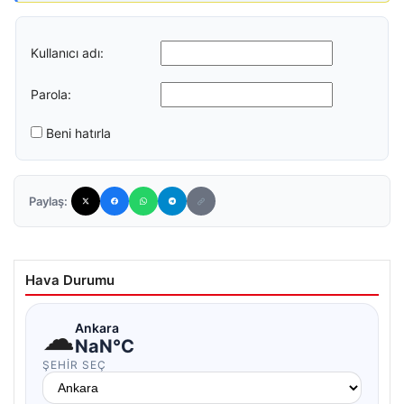
Kullanıcı adı:
Parola:
Beni hatırla
Paylaş:
Hava Durumu
☁
Ankara
NaN°C
ŞEHIR SEÇ