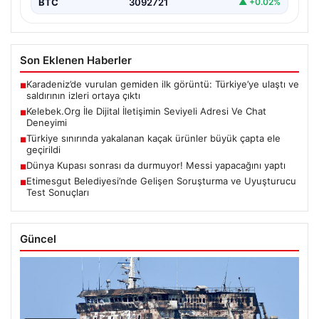
BTC
3092721
▲ +0.02%
Son Eklenen Haberler
Karadeniz’de vurulan gemiden ilk görüntü: Türkiye’ye ulaştı ve
■
saldırının izleri ortaya çıktı
Kelebek.Org İle Dijital İletişimin Seviyeli Adresi Ve Chat
■
Deneyimi
Türkiye sınırında yakalanan kaçak ürünler büyük çapta ele
■
geçirildi
Dünya Kupası sonrası da durmuyor! Messi yapacağını yaptı
■
Etimesgut Belediyesi’nde Gelişen Soruşturma ve Uyuşturucu
■
Test Sonuçları
Güncel