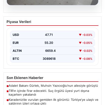
09.08.2026
TIR’ın içinde firar edecekti. Suç örgütü
Piyasa Verileri
üyesi yurt dışına kaçarken yakalandı
USD
47.71
▼ -0.03%
EUR
55.20
▼ -0.05%
ALTIN
6659.4
▼ -0.02%
BTC
3089618
▼ -0.08%
Son Eklenen Haberler
Adalet Bakanı Gürlek, Muhsin Yazıcıoğlu’nun ailesiyle görüştü
■
TIR’ın içinde firar edecekti. Suç örgütü üyesi yurt dışına
■
kaçarken yakalandı
Karadeniz’de vurulan gemiden ilk görüntü: Türkiye’ye ulaştı ve
■
saldırının izleri ortaya çıktı