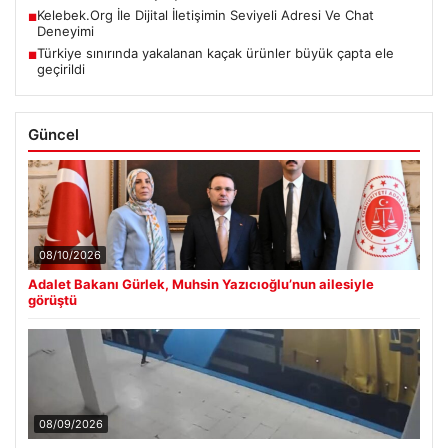
Kelebek.Org İle Dijital İletişimin Seviyeli Adresi Ve Chat
■
Deneyimi
Türkiye sınırında yakalanan kaçak ürünler büyük çapta ele
■
geçirildi
Güncel
08/10/2026
Adalet Bakanı Gürlek, Muhsin Yazıcıoğlu’nun ailesiyle
görüştü
08/09/2026