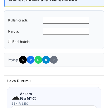
Kullanıcı adı:
Parola:
Beni hatırla
Paylaş:
Hava Durumu
☁
Ankara
NaN°C
ŞEHIR SEÇ