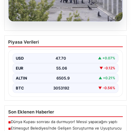
05.08.2026
Etimesgut Belediyesi’nde Gelişen
Piyasa Verileri
Soruşturma ve Uyuşturucu Test
Sonuçları
USD
47.70
▲ +0.07%
Son günlerde yayılan haberler, Etimesgut
Belediyesi’nde yaşanan ciddi gelişmeleri gözler önüne
EUR
55.06
▼ -0.12%
seriyor. Soruşturma kapsamında,…
ALTIN
6505.9
▲ +0.21%
BTC
3053192
▼ -0.56%
Son Eklenen Haberler
Dünya Kupası sonrası da durmuyor! Messi yapacağını yaptı
■
Etimesgut Belediyesi’nde Gelişen Soruşturma ve Uyuşturucu
■