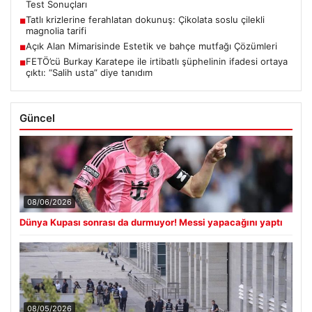
Test Sonuçları
Tatlı krizlerine ferahlatan dokunuş: Çikolata soslu çilekli
■
magnolia tarifi
Açık Alan Mimarisinde Estetik ve bahçe mutfağı Çözümleri
■
FETÖ’cü Burkay Karatepe ile irtibatlı şüphelinin ifadesi ortaya
■
çıktı: “Salih usta” diye tanıdım
Güncel
08/06/2026
Dünya Kupası sonrası da durmuyor! Messi yapacağını yaptı
08/05/2026