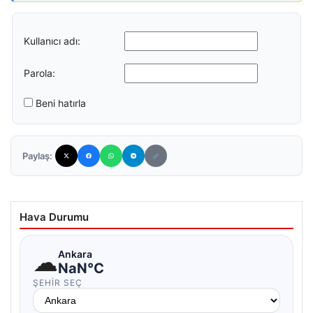
Kullanıcı adı:
Parola:
Beni hatırla
Paylaş:
Hava Durumu
☁
Ankara
NaN°C
ŞEHIR SEÇ