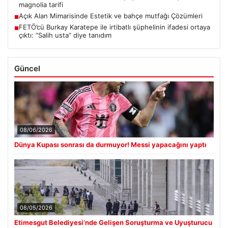
magnolia tarifi
Açık Alan Mimarisinde Estetik ve bahçe mutfağı Çözümleri
■
FETÖ’cü Burkay Karatepe ile irtibatlı şüphelinin ifadesi ortaya
■
çıktı: “Salih usta” diye tanıdım
Güncel
08/06/2026
Dünya Kupası sonrası da durmuyor! Messi yapacağını yaptı
08/05/2026
Etimesgut Belediyesi’nde Gelişen Soruşturma ve Uyuşturucu