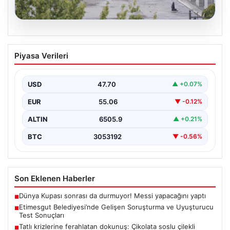
05.08.2026
Etimesgut Belediyesi’nde Gelişen
Piyasa Verileri
Soruşturma ve Uyuşturucu Test
Sonuçları
USD
47.70
▲ +0.07%
Son günlerde yayılan haberler, Etimesgut
Belediyesi’nde yaşanan ciddi gelişmeleri gözler önüne
EUR
55.06
▼ -0.12%
seriyor. Soruşturma kapsamında,…
ALTIN
6505.9
▲ +0.21%
BTC
3053192
▼ -0.56%
Son Eklenen Haberler
Dünya Kupası sonrası da durmuyor! Messi yapacağını yaptı
■
Etimesgut Belediyesi’nde Gelişen Soruşturma ve Uyuşturucu
■
Test Sonuçları
Tatlı krizlerine ferahlatan dokunuş: Çikolata soslu çilekli
■