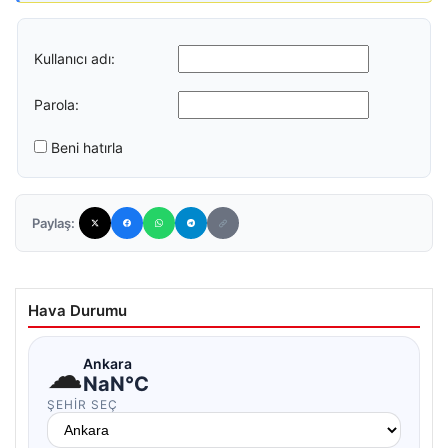
Kullanıcı adı:
Parola:
Beni hatırla
Paylaş:
Hava Durumu
☁
Ankara
NaN°C
ŞEHIR SEÇ