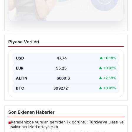
08.08.2026
Kelebek.Org İle Dijital İletişimin Seviyeli
Piyasa Verileri
Adresi Ve Chat Deneyimi
İnternet çağında bireylerin kaliteli bir şekilde irtibat
kurması ciddi bir önem taşımaktadır. Halen birçok…
USD
47.74
▲ +0.18%
EUR
55.25
▲ +0.32%
ALTIN
6660.6
▲ +2.59%
BTC
3092721
▲ +0.02%
Son Eklenen Haberler
Karadeniz’de vurulan gemiden ilk görüntü: Türkiye’ye ulaştı ve
■
saldırının izleri ortaya çıktı