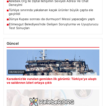
Kelebek.Org İle Dijital İletişimin Seviyeli Adresi Ve Chat
■
Deneyimi
Türkiye sınırında yakalanan kaçak ürünler büyük çapta ele
■
geçirildi
Dünya Kupası sonrası da durmuyor! Messi yapacağını yaptı
■
Etimesgut Belediyesi’nde Gelişen Soruşturma ve Uyuşturucu
■
Test Sonuçları
Güncel
08/08/2026
Karadeniz’de vurulan gemiden ilk görüntü: Türkiye’ye ulaştı
ve saldırının izleri ortaya çıktı