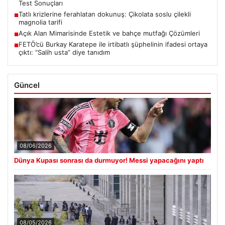
Test Sonuçları
Tatlı krizlerine ferahlatan dokunuş: Çikolata soslu çilekli
■
magnolia tarifi
Açık Alan Mimarisinde Estetik ve bahçe mutfağı Çözümleri
■
FETÖ’cü Burkay Karatepe ile irtibatlı şüphelinin ifadesi ortaya
■
çıktı: “Salih usta” diye tanıdım
Güncel
08/06/2026
Dünya Kupası sonrası da durmuyor! Messi yapacağını yaptı
08/05/2026