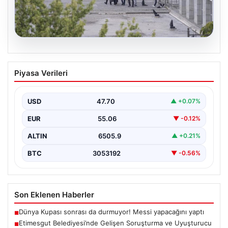
05.08.2026
Etimesgut Belediyesi’nde Gelişen
Piyasa Verileri
Soruşturma ve Uyuşturucu Test
Sonuçları
USD
47.70
▲ +0.07%
Son günlerde yayılan haberler, Etimesgut
Belediyesi’nde yaşanan ciddi gelişmeleri gözler önüne
EUR
55.06
▼ -0.12%
seriyor. Soruşturma kapsamında,…
ALTIN
6505.9
▲ +0.21%
BTC
3053192
▼ -0.56%
Son Eklenen Haberler
Dünya Kupası sonrası da durmuyor! Messi yapacağını yaptı
■
Etimesgut Belediyesi’nde Gelişen Soruşturma ve Uyuşturucu
■