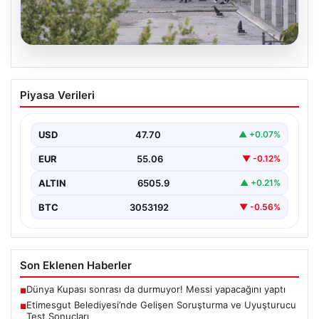
05.08.2026
Etimesgut Belediyesi’nde Gelişen
Piyasa Verileri
Soruşturma ve Uyuşturucu Test
Sonuçları
USD
47.70
▲ +0.07%
Son günlerde yayılan haberler, Etimesgut
Belediyesi’nde yaşanan ciddi gelişmeleri gözler önüne
EUR
55.06
▼ -0.12%
seriyor. Soruşturma kapsamında,…
ALTIN
6505.9
▲ +0.21%
BTC
3053192
▼ -0.56%
Son Eklenen Haberler
Dünya Kupası sonrası da durmuyor! Messi yapacağını yaptı
■
Etimesgut Belediyesi’nde Gelişen Soruşturma ve Uyuşturucu
■
Test Sonuçları