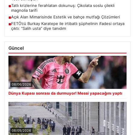
Tatlı krizlerine ferahlatan dokunuş: Çikolata soslu çilekli
■
magnolia tarifi
Açık Alan Mimarisinde Estetik ve bahçe mutfağı Çözümleri
■
FETÖ’cü Burkay Karatepe ile irtibatlı şüphelinin ifadesi ortaya
■
çıktı: “Salih usta” diye tanıdım
Güncel
08/06/2026
Dünya Kupası sonrası da durmuyor! Messi yapacağını yaptı
08/05/2026