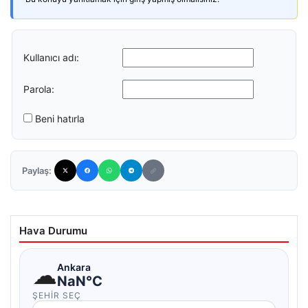
Kullanıcı adı:
Parola:
Beni hatırla
Paylaş:
Hava Durumu
☁
Ankara
NaN°C
ŞEHIR SEÇ