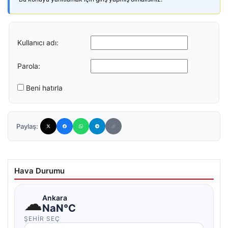
Kullanıcı adı:
Parola:
Beni hatırla
Paylaş:
Hava Durumu
☁
Ankara
NaN°C
ŞEHIR SEÇ