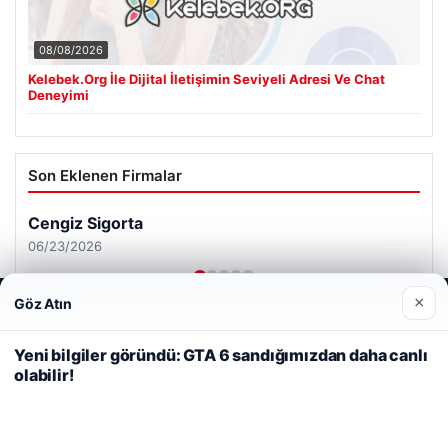
08/08/2026
Kelebek.Org İle Dijital İletişimin Seviyeli Adresi Ve Chat
Deneyimi
Son Eklenen Firmalar
Cengiz Sigorta
06/23/2026
×
Göz Atın
Web sitemizi nasıl kullandığınızı daha iyi anlayabilmek,
deneyiminizi kişiselleştirmek ve geliştirmek amacıyla çerezler
kullanıyoruz.
Çerez Politikamız
Yeni bilgiler göründü: GTA 6 sandığımızdan daha canlı
olabilir!
Reddet
Kabul Et
© 2026 Haber Hızlı | En Hızlı Haber Bülteni
ri
Tercüme Bürosu
|
Malta Dil Okulu
|
lemagrup.com.tr