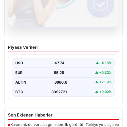
08.08.2026
Kelebek.Org İle Dijital İletişimin Seviyeli
Piyasa Verileri
Adresi Ve Chat Deneyimi
İnternet çağında bireylerin kaliteli bir şekilde irtibat
kurması ciddi bir önem taşımaktadır. Halen birçok…
USD
47.74
▲ +0.18%
EUR
55.25
▲ +0.32%
ALTIN
6660.6
▲ +2.59%
BTC
3092721
▲ +0.02%
Son Eklenen Haberler
Karadeniz’de vurulan gemiden ilk görüntü: Türkiye’ye ulaştı ve
■