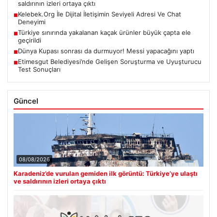
saldırının izleri ortaya çıktı
Kelebek.Org İle Dijital İletişimin Seviyeli Adresi Ve Chat
■
Deneyimi
Türkiye sınırında yakalanan kaçak ürünler büyük çapta ele
■
geçirildi
Dünya Kupası sonrası da durmuyor! Messi yapacağını yaptı
■
Etimesgut Belediyesi’nde Gelişen Soruşturma ve Uyuşturucu
■
Test Sonuçları
Güncel
08/08/2026
Karadeniz’de vurulan gemiden ilk görüntü: Türkiye’ye ulaştı
ve saldırının izleri ortaya çıktı