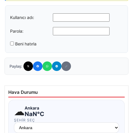
Kullanıcı adı:
Parola:
Beni hatırla
Paylaş:
Hava Durumu
☁
Ankara
NaN°C
ŞEHIR SEÇ