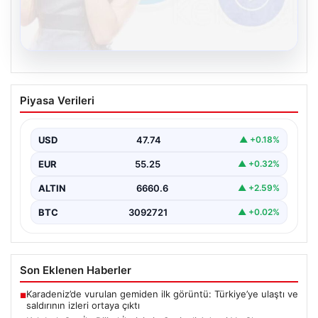
08.08.2026
Kelebek.Org İle Dijital İletişimin Seviyeli
Piyasa Verileri
Adresi Ve Chat Deneyimi
İnternet çağında bireylerin kaliteli bir şekilde irtibat
kurması ciddi bir önem taşımaktadır. Halen birçok…
USD
47.74
▲ +0.18%
EUR
55.25
▲ +0.32%
ALTIN
6660.6
▲ +2.59%
BTC
3092721
▲ +0.02%
Son Eklenen Haberler
Karadeniz’de vurulan gemiden ilk görüntü: Türkiye’ye ulaştı ve
■
saldırının izleri ortaya çıktı