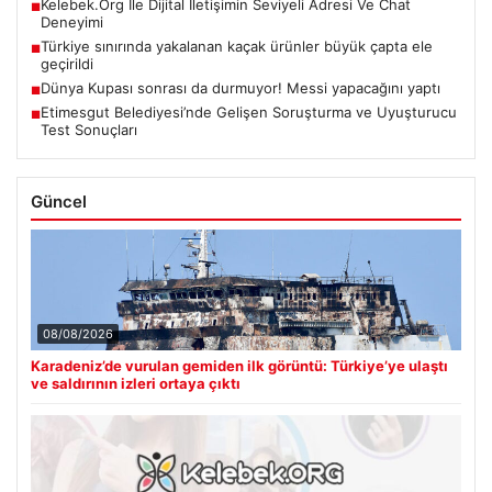
Kelebek.Org İle Dijital İletişimin Seviyeli Adresi Ve Chat
■
Deneyimi
Türkiye sınırında yakalanan kaçak ürünler büyük çapta ele
■
geçirildi
Dünya Kupası sonrası da durmuyor! Messi yapacağını yaptı
■
Etimesgut Belediyesi’nde Gelişen Soruşturma ve Uyuşturucu
■
Test Sonuçları
Güncel
08/08/2026
Karadeniz’de vurulan gemiden ilk görüntü: Türkiye’ye ulaştı
ve saldırının izleri ortaya çıktı