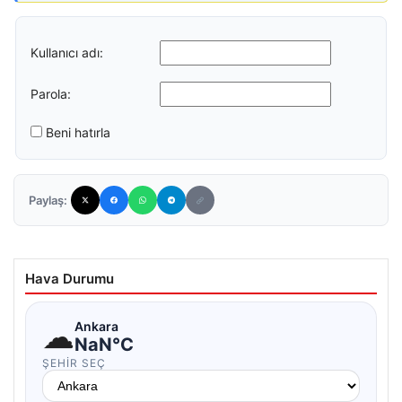
Kullanıcı adı:
Parola:
Beni hatırla
Paylaş:
Hava Durumu
☁
Ankara
NaN°C
ŞEHIR SEÇ