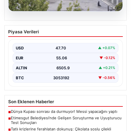
05.08.2026
Etimesgut Belediyesi’nde Gelişen
Piyasa Verileri
Soruşturma ve Uyuşturucu Test
Sonuçları
USD
47.70
▲ +0.07%
Son günlerde yayılan haberler, Etimesgut
Belediyesi’nde yaşanan ciddi gelişmeleri gözler önüne
EUR
55.06
▼ -0.12%
seriyor. Soruşturma kapsamında,…
ALTIN
6505.9
▲ +0.21%
BTC
3053192
▼ -0.56%
Son Eklenen Haberler
Dünya Kupası sonrası da durmuyor! Messi yapacağını yaptı
■
Etimesgut Belediyesi’nde Gelişen Soruşturma ve Uyuşturucu
■
Test Sonuçları
Tatlı krizlerine ferahlatan dokunuş: Çikolata soslu çilekli
■