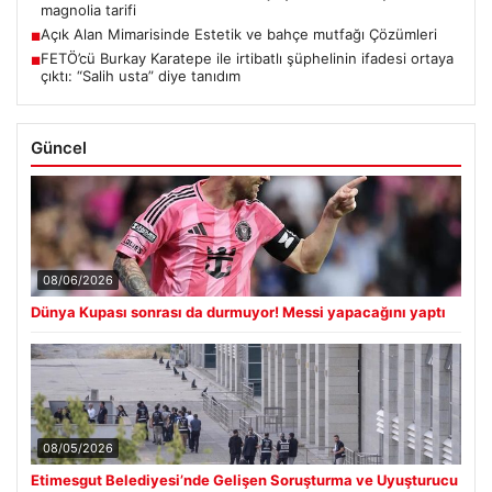
magnolia tarifi
Açık Alan Mimarisinde Estetik ve bahçe mutfağı Çözümleri
■
FETÖ’cü Burkay Karatepe ile irtibatlı şüphelinin ifadesi ortaya
■
çıktı: “Salih usta” diye tanıdım
Güncel
08/06/2026
Dünya Kupası sonrası da durmuyor! Messi yapacağını yaptı
08/05/2026
Etimesgut Belediyesi’nde Gelişen Soruşturma ve Uyuşturucu