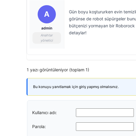
Gün boyu koştururken evin temizliğ
A
görünse de robot süpürgeler bun
bütçenizi yormayan bir Roborock ro
admin
detaylar!
Anahtar
yönetici
1 yazı görüntüleniyor (toplam 1)
Bu konuyu yanıtlamak için giriş yapmış olmalısınız.
Kullanıcı adı:
Parola: