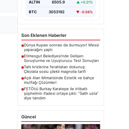
ALTIN
6505.9
▲ +0.21%
seriyor. Soruşturma kapsamında,…
BTC
3053192
▼ -0.56%
Son Eklenen Haberler
Dünya Kupası sonrası da durmuyor! Messi
■
yapacağını yaptı
Etimesgut Belediyesi’nde Gelişen
■
Soruşturma ve Uyuşturucu Test Sonuçları
Tatlı krizlerine ferahlatan dokunuş:
■
Çikolata soslu çilekli magnolia tarifi
Açık Alan Mimarisinde Estetik ve bahçe
■
mutfağı Çözümleri
FETÖ’cü Burkay Karatepe ile irtibatlı
■
şüphelinin ifadesi ortaya çıktı: “Salih usta”
diye tanıdım
Güncel