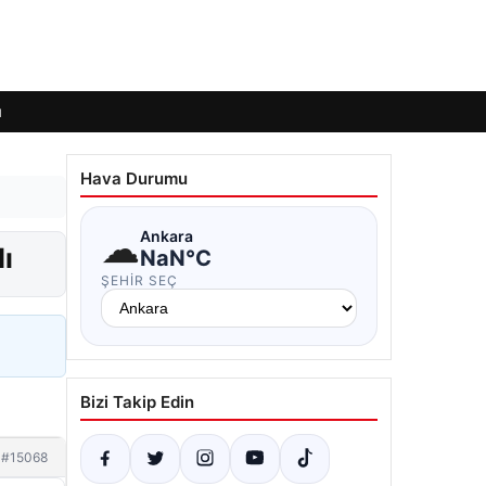
ı
Hava Durumu
☁
Ankara
ı
NaN°C
ŞEHIR SEÇ
Bizi Takip Edin
#15068