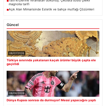
Tatlı krizlerine ferahlatan dokunuş: Çikolata soslu çilekli
■
magnolia tarifi
Açık Alan Mimarisinde Estetik ve bahçe mutfağı Çözümleri
■
Güncel
08/07/2026
Türkiye sınırında yakalanan kaçak ürünler büyük çapta ele
geçirildi
08/06/2026
Dünya Kupası sonrası da durmuyor! Messi yapacağını yaptı