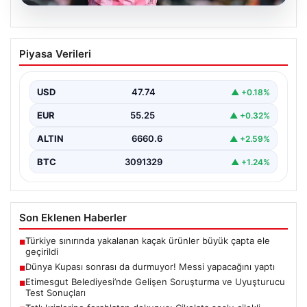
06.08.2026
Dünya Kupası sonrası da durmuyor!
Piyasa Verileri
Messi yapacağını yaptı
USD
47.74
▲ +0.18%
EUR
55.25
▲ +0.32%
ALTIN
6660.6
▲ +2.59%
BTC
3091329
▲ +1.24%
Son Eklenen Haberler
Türkiye sınırında yakalanan kaçak ürünler büyük çapta ele
■
geçirildi
Dünya Kupası sonrası da durmuyor! Messi yapacağını yaptı
■
Etimesgut Belediyesi’nde Gelişen Soruşturma ve Uyuşturucu
■
Test Sonuçları