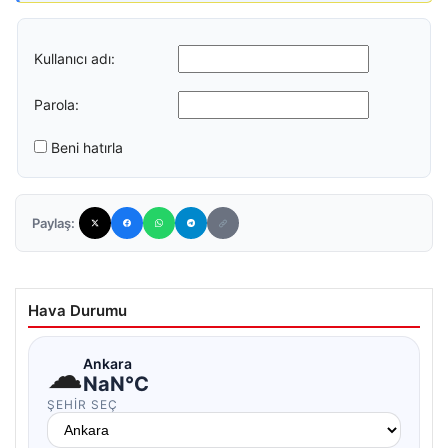
Kullanıcı adı:
Parola:
Beni hatırla
Paylaş:
Hava Durumu
☁
Ankara
NaN°C
ŞEHIR SEÇ