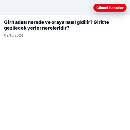
Güncel Haberler
Web sitemizi nasıl kullandığınızı daha iyi anlayabilmek,
deneyiminizi kişiselleştirmek ve geliştirmek amacıyla çerezler
Girit adası nerede ve oraya nasıl gidilir? Girit'te
kullanıyoruz.
Çerez Politikamız
gezilecek yerler nereleridir?
Reddet
Kabul Et
09/15/2024
Hastaş Beton
05/26/2026