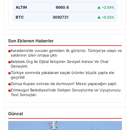
ALTIN
6660.6
▲ +2.59%
BTC
3092721
▲ +0.02%
Son Eklenen Haberler
Karadeniz’de vurulan gemiden ilk görüntü: Türkiye’ye ulaştı ve
■
saldırının izleri ortaya çıktı
Kelebek.Org İle Dijital İletişimin Seviyeli Adresi Ve Chat
■
Deneyimi
Türkiye sınırında yakalanan kaçak ürünler büyük çapta ele
■
geçirildi
Dünya Kupası sonrası da durmuyor! Messi yapacağını yaptı
■
Etimesgut Belediyesi’nde Gelişen Soruşturma ve Uyuşturucu
■
Test Sonuçları
Güncel