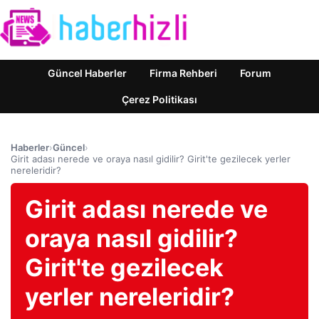
Güncel Haberler
Firma Rehberi
Forum
Çerez Politikası
Haberler
›
Güncel
›
Girit adası nerede ve oraya nasıl gidilir? Girit'te gezilecek yerler
nereleridir?
Girit adası nerede ve
oraya nasıl gidilir?
Girit'te gezilecek
yerler nereleridir?