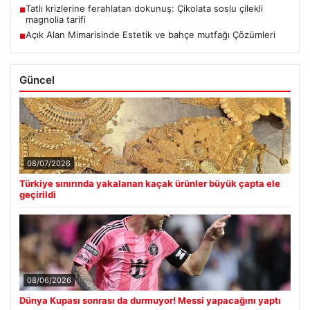
Tatlı krizlerine ferahlatan dokunuş: Çikolata soslu çilekli
■
magnolia tarifi
Açık Alan Mimarisinde Estetik ve bahçe mutfağı Çözümleri
■
Güncel
08/07/2026
Türkiye sınırında yakalanan kaçak ürünler büyük çapta ele
geçirildi
08/06/2026
Dünya Kupası sonrası da durmuyor! Messi yapacağını yaptı