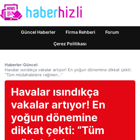
Güncel Haberler
Firma Rehberi
Forum
Çerez Politikası
Haberler
›
Güncel
›
Havalar ısındıkça vakalar artıyor! En yoğun dönemine dikkat çekti:
“Tüm müdahalelere rağmen…”
Havalar ısındıkça
vakalar artıyor! En
yoğun dönemine
dikkat çekti: “Tüm