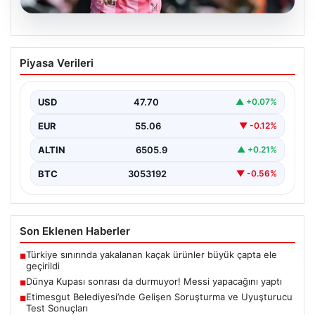
06.08.2026
Dünya Kupası sonrası da durmuyor!
Piyasa Verileri
Messi yapacağını yaptı
USD
47.70
▲ +0.07%
EUR
55.06
▼ -0.12%
ALTIN
6505.9
▲ +0.21%
BTC
3053192
▼ -0.56%
Son Eklenen Haberler
Türkiye sınırında yakalanan kaçak ürünler büyük çapta ele
■
geçirildi
Dünya Kupası sonrası da durmuyor! Messi yapacağını yaptı
■
Etimesgut Belediyesi’nde Gelişen Soruşturma ve Uyuşturucu
■
Test Sonuçları