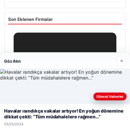
Son Eklenen Firmalar
×
Göz Atın
Güncel Haberler
Web sitemizi nasıl kullandığınızı daha iyi anlayabilmek,
deneyiminizi kişiselleştirmek ve geliştirmek amacıyla çerezler
Havalar ısındıkça vakalar artıyor! En yoğun dönemine
kullanıyoruz.
Çerez Politikamız
dikkat çekti: “Tüm müdahalelere rağmen…”
Reddet
Kabul Et
05/25/2024