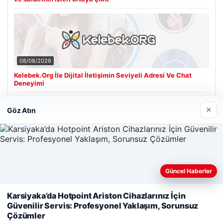
08/08/2026
Kelebek.Org İle Dijital İletişimin Seviyeli Adresi Ve Chat
Deneyimi
×
Göz Atın
Son Eklenen Firmalar
Güncel Haberler
Web sitemizi nasıl kullandığınızı daha iyi anlayabilmek,
Karsiyaka’da Hotpoint Ariston Cihazlarınız İçin
deneyiminizi kişiselleştirmek ve geliştirmek amacıyla çerezler
Güvenilir Servis: Profesyonel Yaklaşım, Sorunsuz
kullanıyoruz.
Çerez Politikamız
Çözümler