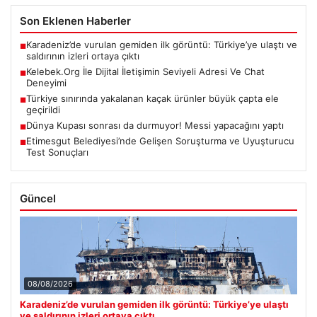
Son Eklenen Haberler
Karadeniz’de vurulan gemiden ilk görüntü: Türkiye’ye ulaştı ve
■
saldırının izleri ortaya çıktı
Kelebek.Org İle Dijital İletişimin Seviyeli Adresi Ve Chat
■
Deneyimi
Türkiye sınırında yakalanan kaçak ürünler büyük çapta ele
■
geçirildi
Dünya Kupası sonrası da durmuyor! Messi yapacağını yaptı
■
Etimesgut Belediyesi’nde Gelişen Soruşturma ve Uyuşturucu
■
Test Sonuçları
Güncel
08/08/2026
Karadeniz’de vurulan gemiden ilk görüntü: Türkiye’ye ulaştı
ve saldırının izleri ortaya çıktı