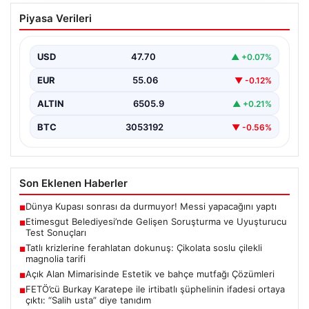
Etimesgut Belediyesi’nde Gelişen
Piyasa Verileri
Soruşturma ve Uyuşturucu Test
Sonuçları
USD
47.70
▲ +0.07%
Son günlerde yayılan haberler, Etimesgut
Belediyesi’nde yaşanan ciddi gelişmeleri gözler önüne
EUR
55.06
▼ -0.12%
seriyor. Soruşturma kapsamında,…
ALTIN
6505.9
▲ +0.21%
BTC
3053192
▼ -0.56%
Son Eklenen Haberler
Dünya Kupası sonrası da durmuyor! Messi yapacağını yaptı
■
Etimesgut Belediyesi’nde Gelişen Soruşturma ve Uyuşturucu
■
Test Sonuçları
Tatlı krizlerine ferahlatan dokunuş: Çikolata soslu çilekli
■
magnolia tarifi
Açık Alan Mimarisinde Estetik ve bahçe mutfağı Çözümleri
■
FETÖ’cü Burkay Karatepe ile irtibatlı şüphelinin ifadesi ortaya
■
çıktı: “Salih usta” diye tanıdım