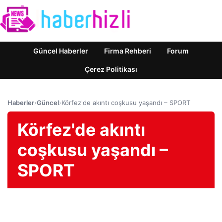
Güncel Haberler
Firma Rehberi
Forum
Çerez Politikası
Haberler
›
Güncel
›
Körfez'de akıntı coşkusu yaşandı – SPORT
Körfez'de akıntı
coşkusu yaşandı –
SPORT