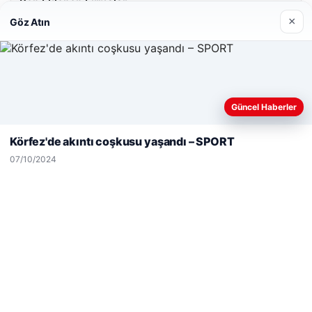
Son Eklenen Firmalar
×
Göz Atın
Web sitemizi nasıl kullandığınızı daha iyi anlayabilmek,
Güncel Haberler
deneyiminizi kişiselleştirmek ve geliştirmek amacıyla çerezler
kullanıyoruz.
Çerez Politikamız
Körfez'de akıntı coşkusu yaşandı – SPORT
Reddet
Kabul Et
07/10/2024
Hastaş Beton