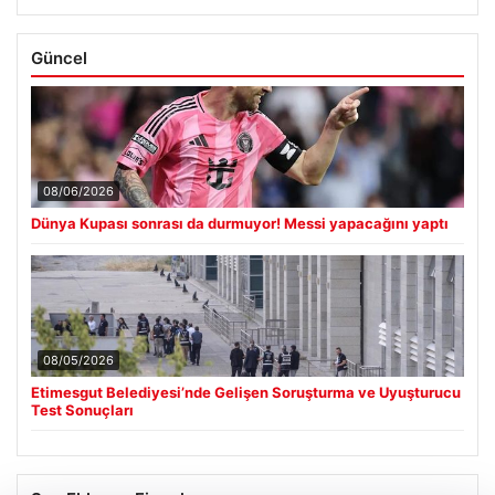
Güncel
08/06/2026
Dünya Kupası sonrası da durmuyor! Messi yapacağını yaptı
08/05/2026
Etimesgut Belediyesi’nde Gelişen Soruşturma ve Uyuşturucu
Test Sonuçları