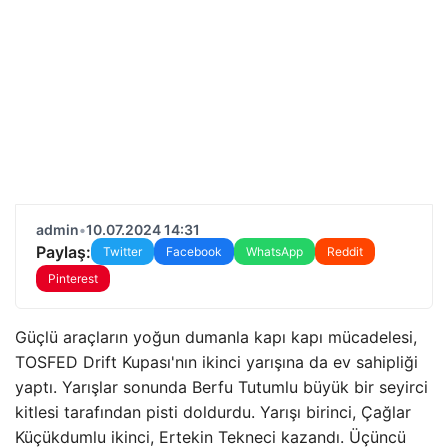
admin
•
10.07.2024 14:31
Paylaş:
Twitter
Facebook
WhatsApp
Reddit
Pinterest
Güçlü araçların yoğun dumanla kapı kapı mücadelesi,
TOSFED Drift Kupası'nın ikinci yarışına da ev sahipliği
yaptı. Yarışlar sonunda Berfu Tutumlu büyük bir seyirci
kitlesi tarafından pisti doldurdu. Yarışı birinci, Çağlar
Küçükdumlu ikinci, Ertekin Tekneci kazandı. Üçüncü