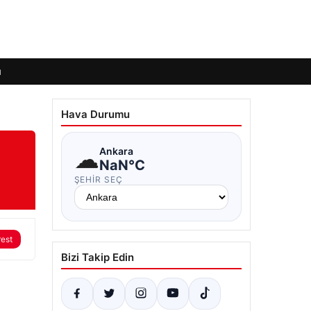
ı
Hava Durumu
☁
Ankara
NaN°C
ŞEHIR SEÇ
rest
Bizi Takip Edin