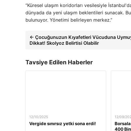
“Küresel ulaşım koridorları vesilesiyle İstanbul
dünyada da yeni ulaşım beklentileri sunacak. Bu
bulunuyor. Yönetimi belirleyen merkez.”
← Çocuğunuzun Kıyafetleri Vücuduna Uymu
Dikkat! Skolyoz Belirtisi Olabilir
Tavsiye Edilen Haberler
12/10/2025
12/09/20
Vergide sınırsız yetki sona erdi!
Borsala
400 Bin