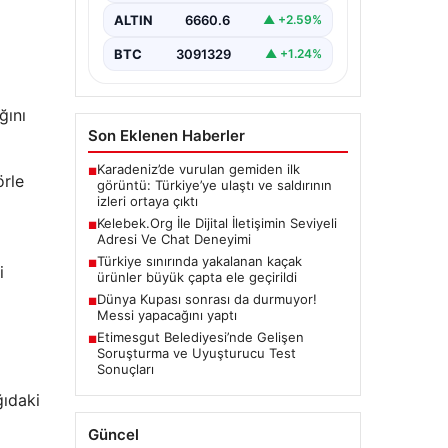
önem taşımaktadır. Halen birçok…
ALTIN
6660.6
▲ +2.59%
BTC
3091329
▲ +1.24%
ğını
Son Eklenen Haberler
Karadeniz’de vurulan gemiden ilk
■
örle
görüntü: Türkiye’ye ulaştı ve saldırının
izleri ortaya çıktı
Kelebek.Org İle Dijital İletişimin Seviyeli
■
Adresi Ve Chat Deneyimi
Türkiye sınırında yakalanan kaçak
■
i
ürünler büyük çapta ele geçirildi
Dünya Kupası sonrası da durmuyor!
■
Messi yapacağını yaptı
Etimesgut Belediyesi’nde Gelişen
■
Soruşturma ve Uyuşturucu Test
Sonuçları
ğıdaki
Güncel