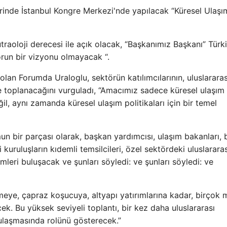
erinde İstanbul Kongre Merkezi'nde yapılacak “Küresel Ulaşı
oloji derecesi ile açık olacak, “Başkanımız Başkanı” Türki
run bir vizyonu olmayacak “.
 olan Forumda Uraloglu, sektörün katılımcılarının, uluslararas
de toplanacağını vurguladı, “Amacımız sadece küresel ulaşım
il, aynı zamanda küresel ulaşım politikaları için bir temel
n bir parçası olarak, başkan yardımcısı, ulaşım bakanları,
i kuruluşların kıdemli temsilcileri, özel sektördeki uluslararas
imleri buluşacak ve şunları söyledi: ve şunları söyledi: ve
şmeye, çapraz koşucuya, altyapı yatırımlarına kadar, birçok
k. Bu yüksek seviyeli toplantı, bir kez daha uluslararası
 ulaşmasında rolünü gösterecek.”