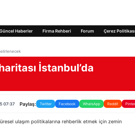
Güncel Haberler
Firma Rehberi
Forum
Çerez Politikas
belirlenecek
haritası İstanbul’da
Paylaş:
5 07:37
Twitter
Facebook
WhatsApp
Reddit
Pinte
 küresel ulaşım politikalarına rehberlik etmek için zemin