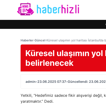
Haberler
›
Güncel
›
Küresel ulaşımın yol haritası İstanbul’da 
Küresel ulaşımın yol 
belirlenecek
admin
•
23.06.2025 07:37
•
Güncellendi: 23.06.202
Yetkili, “Hedefimiz sadece fikir alışverişi değil,
yaratmaktır.” Dedi.