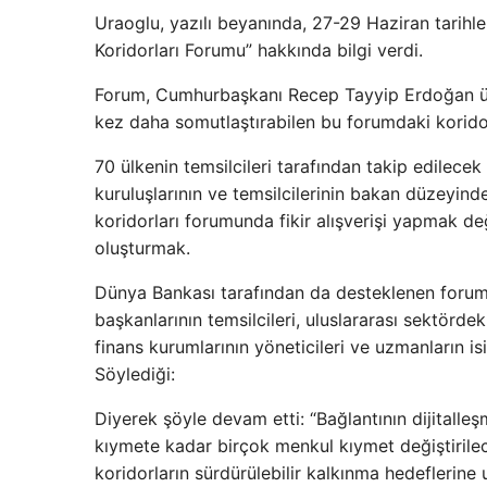
Uraoglu, yazılı beyanında, 27-29 Haziran tarihl
Koridorları Forumu” hakkında bilgi verdi.
Forum, Cumhurbaşkanı Recep Tayyip Erdoğan ütra
kez daha somutlaştırabilen bu forumdaki korido
70 ülkenin temsilcileri tarafından takip edilecek
kuruluşlarının ve temsilcilerinin bakan düzeyin
koridorları forumunda fikir alışverişi yapmak değ
oluşturmak.
Dünya Bankası tarafından da desteklenen forumu
başkanlarının temsilcileri, uluslararası sektördek
finans kurumlarının yöneticileri ve uzmanların is
Söylediği:
Diyerek şöyle devam etti: “Bağlantının dijitalle
kıymete kadar birçok menkul kıymet değiştirilece
koridorların sürdürülebilir kalkınma hedeflerine