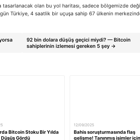
'da tasarlanacak olan bu yol haritası, sadece bölgemizde deği
gün Türkiye, 4 saatlik bir uçuşa sahip 67 ülkenin merkezind
yorsa
92 bin dolara düşüş geçici miydi? — Bitcoin
sahiplerinin izlemesi gereken 5 şey →
25
12/09/2025
rda Bitcoin Stoku Bir Yılda
Bahis soruşturmasında flaş
 Düşüş Gördü
gelişme! Tanınmış isimler içi