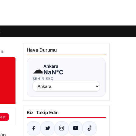
ı
Hava Durumu
ti.
☁
Ankara
NaN°C
ŞEHIR SEÇ
Bizi Takip Edin
rest
'ın