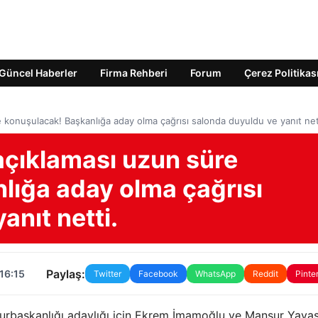
Güncel Haberler
Firma Rehberi
Forum
Çerez Politikas
 konuşulacak! Başkanlığa aday olma çağrısı salonda duyuldu ve yanıt net
açıklaması uzun süre
lığa aday olma çağrısı
anıt netti.
Paylaş:
16:15
Twitter
Facebook
WhatsApp
Reddit
Pinte
urbaşkanlığı adaylığı için Ekrem İmamoğlu ve Mansur Yavaş