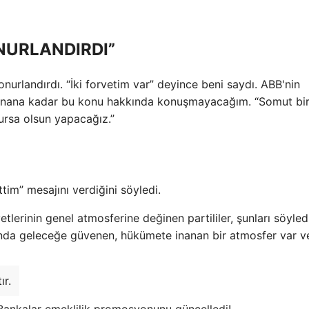
NURLANDIRDI”
nurlandırdı. “İki forvetim var” deyince beni saydı. ABB'nin
lanana kadar bu konu hakkında konuşmayacağım. “Somut bir
ursa olsun yapacağız.”
ttim” mesajını verdiğini söyledi.
lerinin genel atmosferine değinen partililer, şunları söyledi
anda geleceğe güvenen, hükümete inanan bir atmosfer var v
ır.