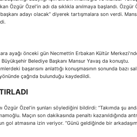
şkan Özgür Özel'in adı da sıklıkla anılmaya başlandı. Özgür 
başkanı adayı olacak” diyerek tartışmalara son verdi. Mans
di.
Ankara ayağı önceki gün Necmettin Erbakan Kültür Merkezi'nd
ra Büyükşehir Belediye Başkanı Mansur Yavaş da konuştu.
imlerdeki başarısını anlattığı konuşmasının sonunda bazı sa
 yönünde çağrıda bulunduğu kaydedildi.
TIRLADI
 Özgür Özel'in şunları söylediğini bildirdi: “Takımda şu anda
İmamoğlu. Maçın son dakikasında penaltı kazanıldığında ant
n gol atmasına izin veriyor. “Günü geldiğinde bir arkadaşım