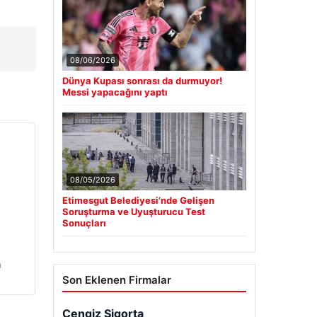
08/06/2026
Dünya Kupası sonrası da durmuyor!
Messi yapacağını yaptı
08/05/2026
Etimesgut Belediyesi’nde Gelişen
Soruşturma ve Uyuşturucu Test
Sonuçları
n
Son Eklenen Firmalar
Cengiz Sigorta