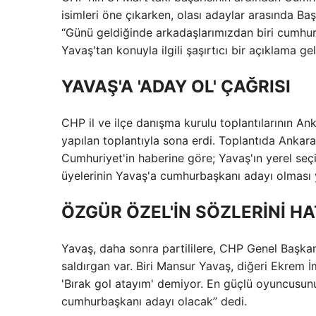
isimleri öne çıkarken, olası adaylar arasında Ba
“Günü geldiğinde arkadaşlarımızdan biri cumhur
Yavaş'tan konuyla ilgili şaşırtıcı bir açıklama gel
YAVAŞ'A 'ADAY OL' ÇAĞRISI
CHP il ve ilçe danışma kurulu toplantılarının 
yapılan toplantıyla sona erdi. Toplantıda Anka
Cumhuriyet'in haberine göre; Yavaş'ın yerel seç
üyelerinin Yavaş'a cumhurbaşkanı adayı olması
ÖZGÜR ÖZEL'İN SÖZLERİNİ HA
Yavaş, daha sonra partililere, CHP Genel Başkanı
saldırgan var. Biri Mansur Yavaş, diğeri Ekrem 
'Bırak gol atayım' demiyor. En güçlü oyuncusunu
cumhurbaşkanı adayı olacak” dedi.