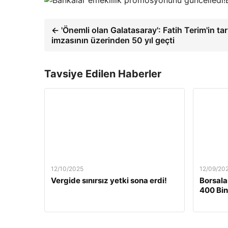
← 'Önemli olan Galatasaray': Fatih Terim'in tar
imzasının üzerinden 50 yıl geçti
Tavsiye Edilen Haberler
12/10/2025
12/09/20
Vergide sınırsız yetki sona erdi!
Borsala
400 Bin