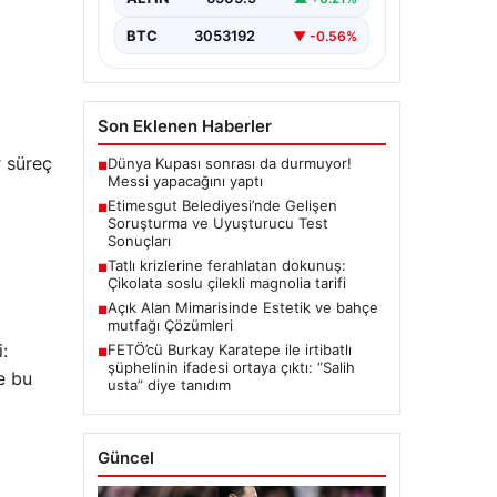
ciddi gelişmeleri gözler önüne
seriyor. Soruşturma kapsamında,…
BTC
3053192
▼ -0.56%
Son Eklenen Haberler
 süreç
Dünya Kupası sonrası da durmuyor!
■
Messi yapacağını yaptı
Etimesgut Belediyesi’nde Gelişen
■
Soruşturma ve Uyuşturucu Test
Sonuçları
Tatlı krizlerine ferahlatan dokunuş:
■
Çikolata soslu çilekli magnolia tarifi
Açık Alan Mimarisinde Estetik ve bahçe
■
mutfağı Çözümleri
:
FETÖ’cü Burkay Karatepe ile irtibatlı
■
şüphelinin ifadesi ortaya çıktı: “Salih
e bu
usta” diye tanıdım
Güncel