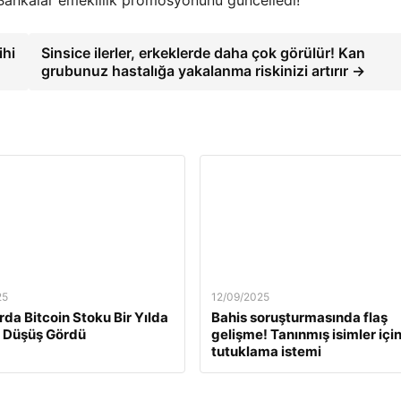
Bankalar emeklilik promosyonunu güncelledi!
ihi
Sinsice ilerler, erkeklerde daha çok görülür! Kan
grubunuz hastalığa yakalanma riskinizi artırır →
25
12/09/2025
rda Bitcoin Stoku Bir Yılda
Bahis soruşturmasında flaş
 Düşüş Gördü
gelişme! Tanınmış isimler içi
tutuklama istemi