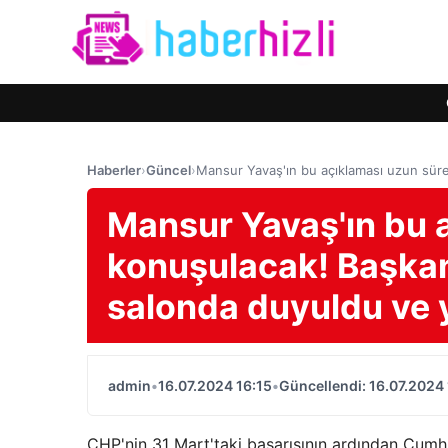
Haberler
›
Güncel
›
Mansur Yavaş'ın bu açıklaması uzun süre
Mansur Yavaş'ın bu 
konuşulacak! Başkan
salonda duyuldu ve y
admin
•
16.07.2024 16:15
•
Güncellendi: 16.07.2024 
CHP'nin 31 Mart'taki başarısının ardından Cumh