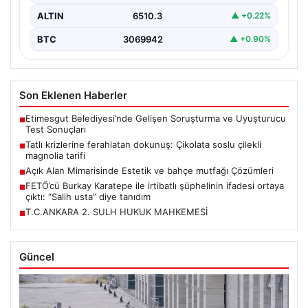
ALTIN
6510.3
▲ +0.22%
BTC
3069942
▲ +0.90%
Son Eklenen Haberler
Etimesgut Belediyesi’nde Gelişen Soruşturma ve Uyuşturucu
■
Test Sonuçları
Tatlı krizlerine ferahlatan dokunuş: Çikolata soslu çilekli
■
magnolia tarifi
Açık Alan Mimarisinde Estetik ve bahçe mutfağı Çözümleri
■
FETÖ’cü Burkay Karatepe ile irtibatlı şüphelinin ifadesi ortaya
■
çıktı: “Salih usta” diye tanıdım
T.C.ANKARA 2. SULH HUKUK MAHKEMESİ
■
Güncel