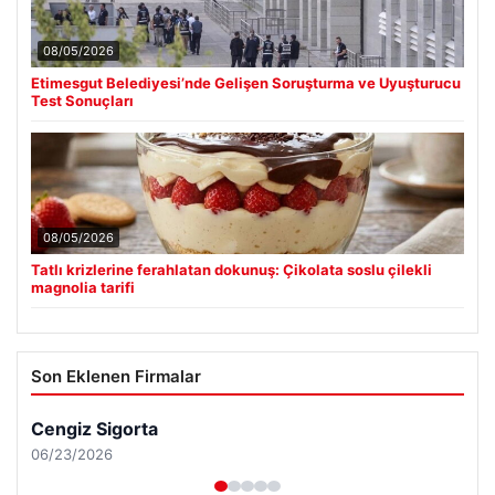
08/05/2026
Etimesgut Belediyesi’nde Gelişen Soruşturma ve Uyuşturucu
Test Sonuçları
08/05/2026
Tatlı krizlerine ferahlatan dokunuş: Çikolata soslu çilekli
magnolia tarifi
Son Eklenen Firmalar