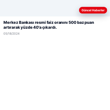
Güncel Haberler
Web sitemizi nasıl kullandığınızı daha iyi anlayabilmek,
deneyiminizi kişiselleştirmek ve geliştirmek amacıyla çerezler
Merkez Bankası resmi faiz oranını 500 baz puan
kullanıyoruz.
Çerez Politikamız
artırarak yüzde 40'a çıkardı.
Reddet
Kabul Et
05/18/2024
Hastaş Beton
05/26/2026