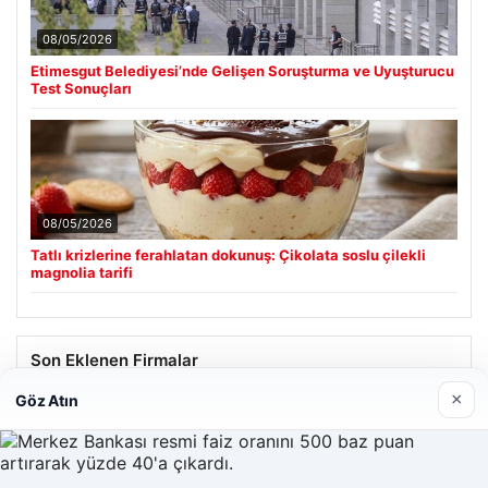
08/05/2026
Etimesgut Belediyesi’nde Gelişen Soruşturma ve Uyuşturucu
Test Sonuçları
08/05/2026
Tatlı krizlerine ferahlatan dokunuş: Çikolata soslu çilekli
magnolia tarifi
Son Eklenen Firmalar
×
Göz Atın