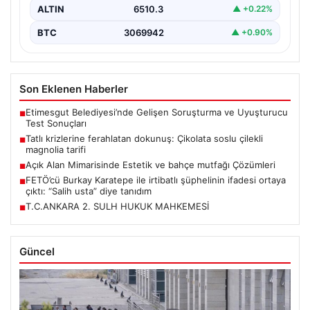
ALTIN
6510.3
▲ +0.22%
BTC
3069942
▲ +0.90%
Son Eklenen Haberler
Etimesgut Belediyesi’nde Gelişen Soruşturma ve Uyuşturucu
■
Test Sonuçları
Tatlı krizlerine ferahlatan dokunuş: Çikolata soslu çilekli
■
magnolia tarifi
Açık Alan Mimarisinde Estetik ve bahçe mutfağı Çözümleri
■
FETÖ’cü Burkay Karatepe ile irtibatlı şüphelinin ifadesi ortaya
■
çıktı: “Salih usta” diye tanıdım
T.C.ANKARA 2. SULH HUKUK MAHKEMESİ
■
Güncel