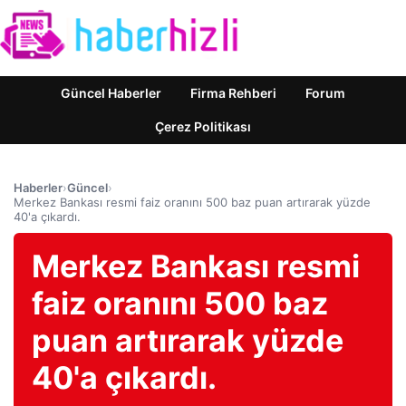
Güncel Haberler
Firma Rehberi
Forum
Çerez Politikası
Haberler
›
Güncel
›
Merkez Bankası resmi faiz oranını 500 baz puan artırarak yüzde
40'a çıkardı.
Merkez Bankası resmi
faiz oranını 500 baz
puan artırarak yüzde
40'a çıkardı.