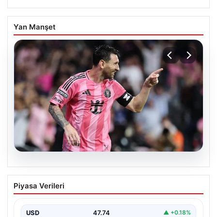
Yan Manşet
06.08.2026
Dünya Kupası sonrası da durmuyor!
Piyasa Verileri
Messi yapacağını yaptı
USD
47.74
▲ +0.18%