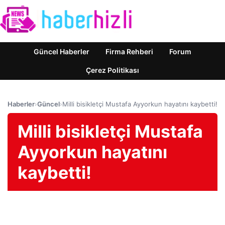
Güncel Haberler
Firma Rehberi
Forum
Çerez Politikası
Haberler
›
Güncel
›
Milli bisikletçi Mustafa Ayyorkun hayatını kaybetti!
Milli bisikletçi Mustafa
Ayyorkun hayatını
kaybetti!