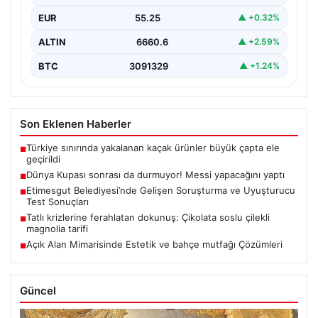
EUR
55.25
▲ +0.32%
ALTIN
6660.6
▲ +2.59%
BTC
3091329
▲ +1.24%
Son Eklenen Haberler
Türkiye sınırında yakalanan kaçak ürünler büyük çapta ele
■
geçirildi
Dünya Kupası sonrası da durmuyor! Messi yapacağını yaptı
■
Etimesgut Belediyesi’nde Gelişen Soruşturma ve Uyuşturucu
■
Test Sonuçları
Tatlı krizlerine ferahlatan dokunuş: Çikolata soslu çilekli
■
magnolia tarifi
Açık Alan Mimarisinde Estetik ve bahçe mutfağı Çözümleri
■
Güncel