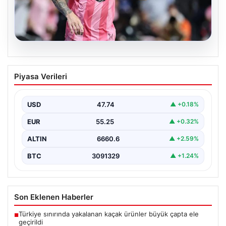
06.08.2026
Dünya Kupası sonrası da durmuyor!
Piyasa Verileri
Messi yapacağını yaptı
USD
47.74
▲ +0.18%
EUR
55.25
▲ +0.32%
ALTIN
6660.6
▲ +2.59%
BTC
3091329
▲ +1.24%
Son Eklenen Haberler
Türkiye sınırında yakalanan kaçak ürünler büyük çapta ele
■
geçirildi