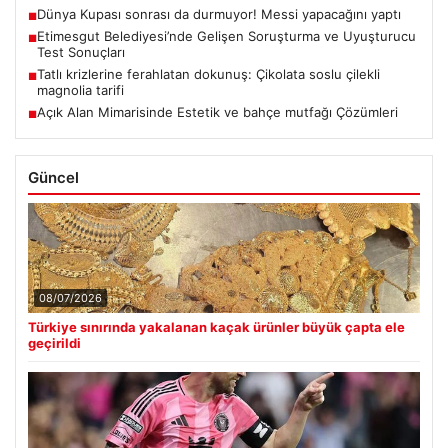
Dünya Kupası sonrası da durmuyor! Messi yapacağını yaptı
■
Etimesgut Belediyesi’nde Gelişen Soruşturma ve Uyuşturucu
■
Test Sonuçları
Tatlı krizlerine ferahlatan dokunuş: Çikolata soslu çilekli
■
magnolia tarifi
Açık Alan Mimarisinde Estetik ve bahçe mutfağı Çözümleri
■
Güncel
08/07/2026
Türkiye sınırında yakalanan kaçak ürünler büyük çapta ele
geçirildi