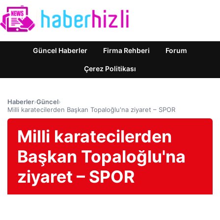
Güncel Haberler
Firma Rehberi
Forum
Çerez Politikası
Haberler
›
Güncel
›
Milli karatecilerden Başkan Topaloğlu'na ziyaret – SPOR
Milli karatecilerden
Başkan Topaloğlu'na
ziyaret – SPOR