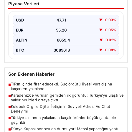
Piyasa Verileri
görüntü: Türkiye’ye ulaştı ve saldırının
izleri ortaya çıktı
USD
47.71
▼ -0.03%
Son dakika gelişmesiyle, Karadeniz’de saldırıya uğrayan
ve büyük hasar gören NADEZHDA isimli Ro-Ro gemisi,
EUR
55.20
▼ -0.05%
…
ALTIN
6659.4
▼ -0.02%
BTC
3089618
▼ -0.08%
Son Eklenen Haberler
TIR’ın içinde firar edecekti. Suç örgütü üyesi yurt dışına
■
kaçarken yakalandı
Karadeniz’de vurulan gemiden ilk görüntü: Türkiye’ye ulaştı ve
■
saldırının izleri ortaya çıktı
Kelebek.Org İle Dijital İletişimin Seviyeli Adresi Ve Chat
■
Deneyimi
Türkiye sınırında yakalanan kaçak ürünler büyük çapta ele
■
geçirildi
Dünya Kupası sonrası da durmuyor! Messi yapacağını yaptı
■