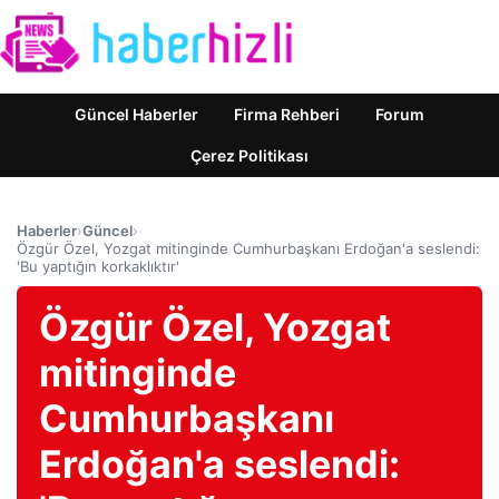
Güncel Haberler
Firma Rehberi
Forum
Çerez Politikası
Haberler
›
Güncel
›
Özgür Özel, Yozgat mitinginde Cumhurbaşkanı Erdoğan'a seslendi:
'Bu yaptığın korkaklıktır'
Özgür Özel, Yozgat
mitinginde
Cumhurbaşkanı
Erdoğan'a seslendi: