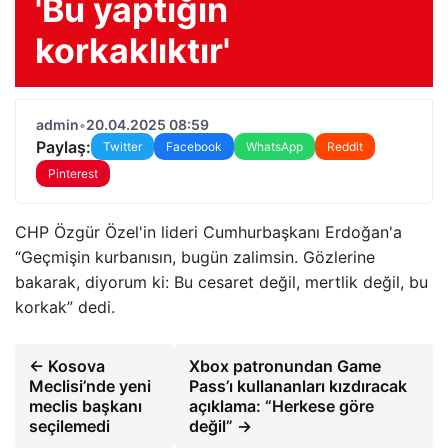
'Bu yaptığın
korkaklıktır'
admin
•
20.04.2025 08:59
Paylaş:
Twitter
Facebook
WhatsApp
Reddit
Pinterest
CHP Özgür Özel'in lideri Cumhurbaşkanı Erdoğan'a
“Geçmişin kurbanısın, bugün zalimsin. Gözlerine
bakarak, diyorum ki: Bu cesaret değil, mertlik değil, bu
korkak” dedi.
← Kosova
Xbox patronundan Game
Meclisi’nde yeni
Pass’ı kullananları kızdıracak
meclis başkanı
açıklama: “Herkese göre
seçilemedi
değil” →