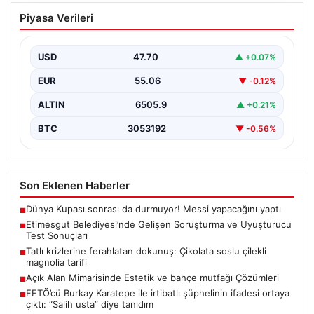
Etimesgut Belediyesi’nde Gelişen
Piyasa Verileri
Soruşturma ve Uyuşturucu Test
Sonuçları
USD
47.70
▲ +0.07%
Son günlerde yayılan haberler, Etimesgut
Belediyesi’nde yaşanan ciddi gelişmeleri gözler önüne
EUR
55.06
▼ -0.12%
seriyor. Soruşturma kapsamında,…
ALTIN
6505.9
▲ +0.21%
BTC
3053192
▼ -0.56%
Son Eklenen Haberler
Dünya Kupası sonrası da durmuyor! Messi yapacağını yaptı
■
Etimesgut Belediyesi’nde Gelişen Soruşturma ve Uyuşturucu
■
Test Sonuçları
Tatlı krizlerine ferahlatan dokunuş: Çikolata soslu çilekli
■
magnolia tarifi
Açık Alan Mimarisinde Estetik ve bahçe mutfağı Çözümleri
■
FETÖ’cü Burkay Karatepe ile irtibatlı şüphelinin ifadesi ortaya
■
çıktı: “Salih usta” diye tanıdım