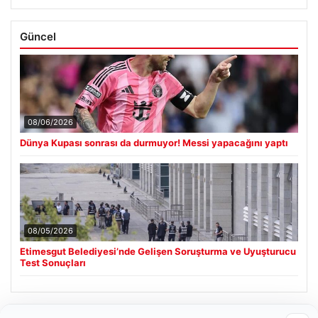
Güncel
08/06/2026
Dünya Kupası sonrası da durmuyor! Messi yapacağını yaptı
08/05/2026
Etimesgut Belediyesi’nde Gelişen Soruşturma ve Uyuşturucu
Test Sonuçları