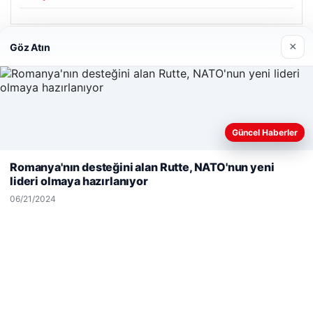
×
Göz Atın
Son Eklenen Firmalar
Güncel Haberler
Web sitemizi nasıl kullandığınızı daha iyi anlayabilmek,
deneyiminizi kişiselleştirmek ve geliştirmek amacıyla çerezler
Romanya'nın desteğini alan Rutte, NATO'nun yeni
kullanıyoruz.
Çerez Politikamız
lideri olmaya hazırlanıyor
Reddet
Kabul Et
06/21/2024