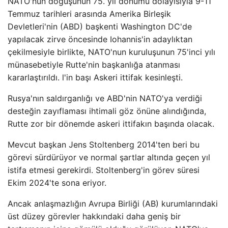
NATO'nun doğuşunun 75. yıl dönümü dolayısıyla 9-11
Temmuz tarihleri ​​arasında Amerika Birleşik
Devletleri'nin (ABD) başkenti Washington DC'de
yapılacak zirve öncesinde Iohannis'in adaylıktan
çekilmesiyle birlikte, NATO'nun kuruluşunun 75'inci yılı
münasebetiyle Rutte'nin başkanlığa atanması
kararlaştırıldı. l'in başı Askeri ittifak kesinleşti.
Rusya'nın saldırganlığı ve ABD'nin NATO'ya verdiği
desteğin zayıflaması ihtimali göz önüne alındığında,
Rutte zor bir dönemde askeri ittifakın başında olacak.
Mevcut başkan Jens Stoltenberg 2014'ten beri bu
görevi sürdürüyor ve normal şartlar altında geçen yıl
istifa etmesi gerekirdi. Stoltenberg'in görev süresi
Ekim 2024'te sona eriyor.
Ancak anlaşmazlığın Avrupa Birliği (AB) kurumlarındaki
üst düzey görevler hakkındaki daha geniş bir