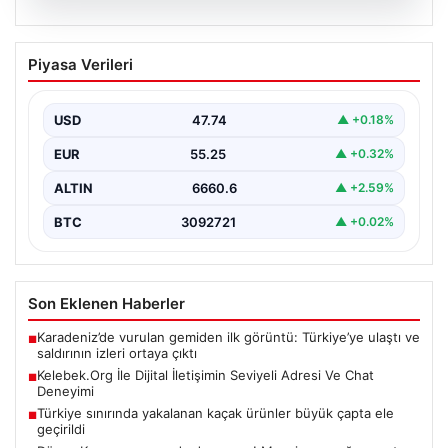
08.08.2026
Kelebek.Org İle Dijital İletişimin Seviyeli
Piyasa Verileri
Adresi Ve Chat Deneyimi
İnternet çağında bireylerin kaliteli bir şekilde irtibat
kurması ciddi bir önem taşımaktadır. Halen birçok…
USD
47.74
▲ +0.18%
EUR
55.25
▲ +0.32%
ALTIN
6660.6
▲ +2.59%
BTC
3092721
▲ +0.02%
Son Eklenen Haberler
Karadeniz’de vurulan gemiden ilk görüntü: Türkiye’ye ulaştı ve
■
saldırının izleri ortaya çıktı
Kelebek.Org İle Dijital İletişimin Seviyeli Adresi Ve Chat
■
Deneyimi
Türkiye sınırında yakalanan kaçak ürünler büyük çapta ele
■
geçirildi