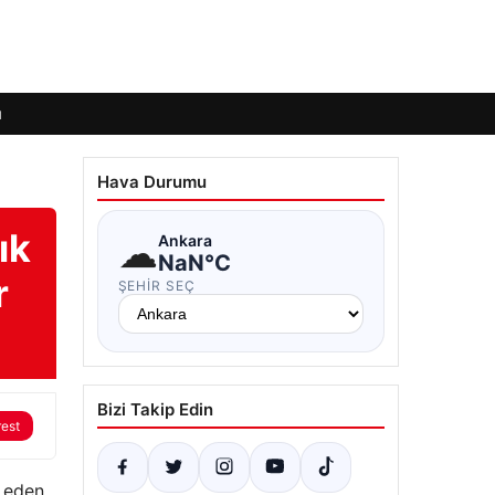
ı
Hava Durumu
ık
☁
Ankara
NaN°C
r
ŞEHIR SEÇ
Bizi Takip Edin
rest
 eden