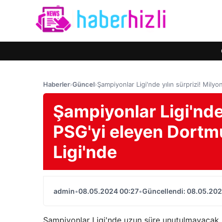
Haberler
›
Güncel
›
Şampiyonlar Ligi'nde yılın sürprizi! Mily
Şampiyonlar Ligi'nde 
PSG'yi eleyen Dortmu
Ligi'nde
admin
•
08.05.2024 00:27
•
Güncellendi: 08.05.202
Şampiyonlar Ligi'nde uzun süre unutulmayacak 