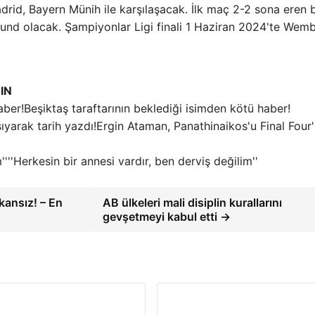
adrid, Bayern Münih ile karşılaşacak. İlk maç 2-2 sona eren 
tmund olacak. Şampiyonlar Ligi finali 1 Haziran 2024'te Wem
IN
Beşiktaş taraftarının beklediği isimden kötü haber!
Ergin Ataman, Panathinaikos'u Final Four
''Herkesin bir annesi vardır, ben derviş değilim''
kansız! – En
AB ülkeleri mali disiplin kurallarını
gevşetmeyi kabul etti →