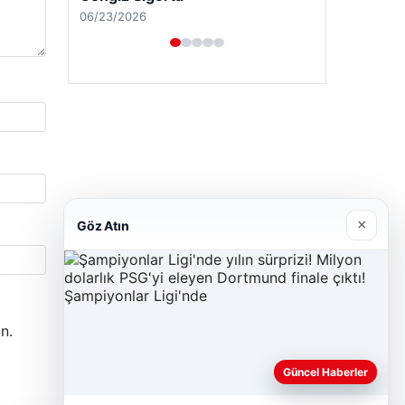
06/23/2026
×
Göz Atın
n.
Güncel Haberler