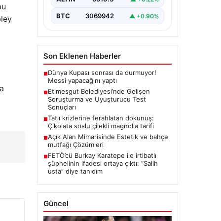
bu
ciddi gelişmeleri gözler önüne
seriyor. Soruşturma kapsamında,…
BTC
3069942
▲ +0.90%
bley
Son Eklenen Haberler
Dünya Kupası sonrası da durmuyor!
■
Messi yapacağını yaptı
'a
Etimesgut Belediyesi’nde Gelişen
■
Soruşturma ve Uyuşturucu Test
Sonuçları
Tatlı krizlerine ferahlatan dokunuş:
■
Çikolata soslu çilekli magnolia tarifi
Açık Alan Mimarisinde Estetik ve bahçe
■
mutfağı Çözümleri
FETÖ’cü Burkay Karatepe ile irtibatlı
■
şüphelinin ifadesi ortaya çıktı: “Salih
usta” diye tanıdım
Güncel