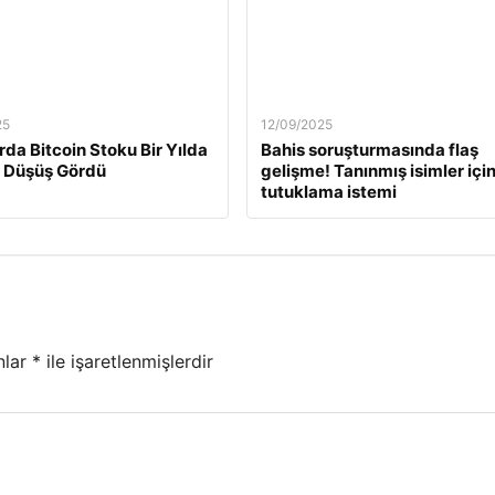
25
12/09/2025
rda Bitcoin Stoku Bir Yılda
Bahis soruşturmasında flaş
 Düşüş Gördü
gelişme! Tanınmış isimler içi
tutuklama istemi
nlar
*
ile işaretlenmişlerdir