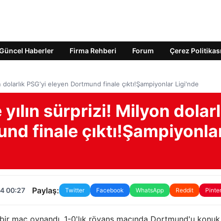
Güncel Haberler
Firma Rehberi
Forum
Çerez Politikas
on dolarlık PSG'yi eleyen Dortmund finale çıktı!Şampiyonlar Ligi'nde
yılın sürprizi! Milyon dolarl
nd finale çıktı!Şampiyonla
Paylaş:
4 00:27
Twitter
Facebook
WhatsApp
Reddit
Pinte
bir maç oynandı. 1-0'lık rövanş maçında Dortmund'u konuk