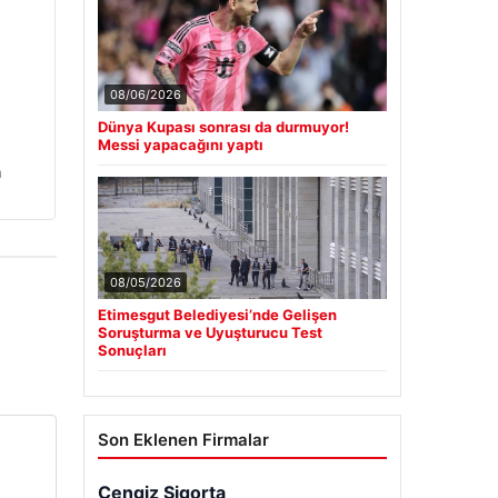
08/06/2026
Dünya Kupası sonrası da durmuyor!
Messi yapacağını yaptı
n
08/05/2026
Etimesgut Belediyesi’nde Gelişen
Soruşturma ve Uyuşturucu Test
Sonuçları
Son Eklenen Firmalar
Cengiz Sigorta