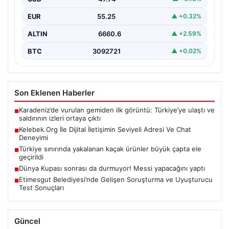
EUR
55.25
▲ +0.32%
ALTIN
6660.6
▲ +2.59%
BTC
3092721
▲ +0.02%
Son Eklenen Haberler
Karadeniz’de vurulan gemiden ilk görüntü: Türkiye’ye ulaştı ve
■
saldırının izleri ortaya çıktı
Kelebek.Org İle Dijital İletişimin Seviyeli Adresi Ve Chat
■
Deneyimi
Türkiye sınırında yakalanan kaçak ürünler büyük çapta ele
■
geçirildi
Dünya Kupası sonrası da durmuyor! Messi yapacağını yaptı
■
Etimesgut Belediyesi’nde Gelişen Soruşturma ve Uyuşturucu
■
Test Sonuçları
Güncel