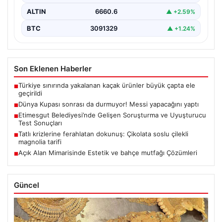
ALTIN
6660.6
▲ +2.59%
BTC
3091329
▲ +1.24%
Son Eklenen Haberler
Türkiye sınırında yakalanan kaçak ürünler büyük çapta ele
■
geçirildi
Dünya Kupası sonrası da durmuyor! Messi yapacağını yaptı
■
Etimesgut Belediyesi’nde Gelişen Soruşturma ve Uyuşturucu
■
Test Sonuçları
Tatlı krizlerine ferahlatan dokunuş: Çikolata soslu çilekli
■
magnolia tarifi
Açık Alan Mimarisinde Estetik ve bahçe mutfağı Çözümleri
■
Güncel