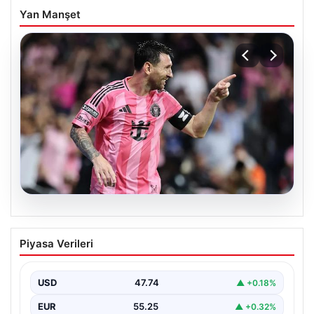
Yan Manşet
06.08.2026
Dünya Kupası sonrası da durmuyor!
Piyasa Verileri
Messi yapacağını yaptı
USD
47.74
▲ +0.18%
EUR
55.25
▲ +0.32%