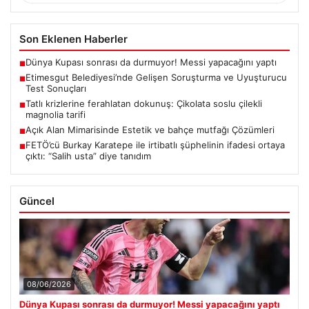
Son Eklenen Haberler
Dünya Kupası sonrası da durmuyor! Messi yapacağını yaptı
■
Etimesgut Belediyesi’nde Gelişen Soruşturma ve Uyuşturucu
■
Test Sonuçları
Tatlı krizlerine ferahlatan dokunuş: Çikolata soslu çilekli
■
magnolia tarifi
Açık Alan Mimarisinde Estetik ve bahçe mutfağı Çözümleri
■
FETÖ’cü Burkay Karatepe ile irtibatlı şüphelinin ifadesi ortaya
■
çıktı: “Salih usta” diye tanıdım
Güncel
08/06/2026
Dünya Kupası sonrası da durmuyor! Messi yapacağını yaptı