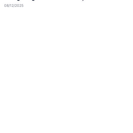
Reddet
Kabul Et
08/12/2025
Hastaş Beton
05/26/2026
© 2026 Haber Hızlı | En Hızlı Haber Bülteni