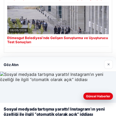
08/05/2026
Etimesgut Belediyesi’nde Gelişen Soruşturma ve Uyuşturucu
Test Sonuçları
Son Eklenen Firmalar
×
Göz Atın
Güncel Haberler
Web sitemizi nasıl kullandığınızı daha iyi anlayabilmek,
deneyiminizi kişiselleştirmek ve geliştirmek amacıyla çerezler
Sosyal medyada tartışma yarattı! Instagram’ın yeni
kullanıyoruz.
Çerez Politikamız
özelliği ile ilgili “otomatik olarak açık” iddiası