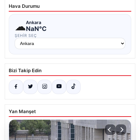
Hava Durumu
☁
Ankara
NaN°C
ŞEHIR SEÇ
Bizi Takip Edin
Yan Manşet