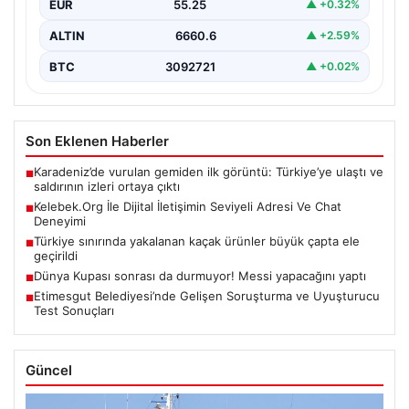
EUR
55.25
▲ +0.32%
ALTIN
6660.6
▲ +2.59%
BTC
3092721
▲ +0.02%
Son Eklenen Haberler
Karadeniz’de vurulan gemiden ilk görüntü: Türkiye’ye ulaştı ve
■
saldırının izleri ortaya çıktı
Kelebek.Org İle Dijital İletişimin Seviyeli Adresi Ve Chat
■
Deneyimi
Türkiye sınırında yakalanan kaçak ürünler büyük çapta ele
■
geçirildi
Dünya Kupası sonrası da durmuyor! Messi yapacağını yaptı
■
Etimesgut Belediyesi’nde Gelişen Soruşturma ve Uyuşturucu
■
Test Sonuçları
Güncel