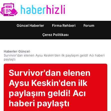
Güncel Haberler
Firma Rehberi
Forum
Çerez Politikası
Haberler
›
Güncel
›
Survivor'dan elenen Aysu Keskin'den ilk paylaşım geldi! Acı haberi
paylaştı
Survivor'dan elenen
Aysu Keskin'den ilk
paylaşım geldi! Acı
haberi paylaştı