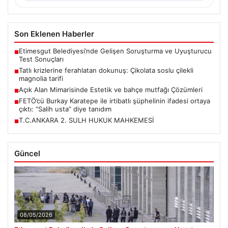
Son Eklenen Haberler
Etimesgut Belediyesi’nde Gelişen Soruşturma ve Uyuşturucu
■
Test Sonuçları
Tatlı krizlerine ferahlatan dokunuş: Çikolata soslu çilekli
■
magnolia tarifi
Açık Alan Mimarisinde Estetik ve bahçe mutfağı Çözümleri
■
FETÖ’cü Burkay Karatepe ile irtibatlı şüphelinin ifadesi ortaya
■
çıktı: “Salih usta” diye tanıdım
T.C.ANKARA 2. SULH HUKUK MAHKEMESİ
■
Güncel
08/05/2026