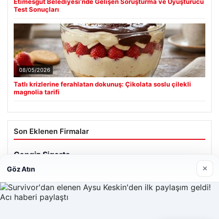
Etimesgut Belediyesi’nde Gelişen Soruşturma ve Uyuşturucu
Test Sonuçları
08/05/2026
Tatlı krizlerine ferahlatan dokunuş: Çikolata soslu çilekli
magnolia tarifi
Son Eklenen Firmalar
×
Göz Atın