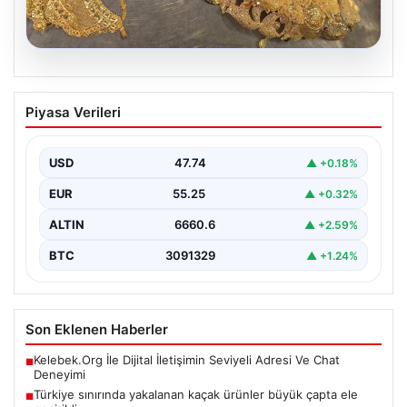
07.08.2026
Türkiye sınırında yakalanan kaçak
Piyasa Verileri
ürünler büyük çapta ele geçirildi
Bulgaristan’ın Türkiye sınırında gerçekleştirilen güvenlik
kontrollerinde, piyasa değeri yaklaşık 500 bin euroyu
USD
47.74
▲ +0.18%
aşan büyük…
EUR
55.25
▲ +0.32%
ALTIN
6660.6
▲ +2.59%
BTC
3091329
▲ +1.24%
Son Eklenen Haberler
Kelebek.Org İle Dijital İletişimin Seviyeli Adresi Ve Chat
■
Deneyimi
Türkiye sınırında yakalanan kaçak ürünler büyük çapta ele
■