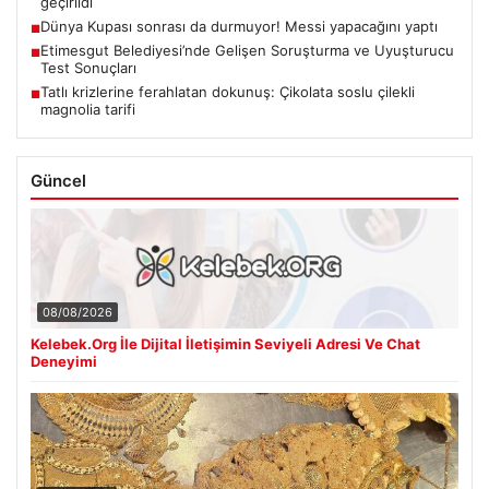
geçirildi
Dünya Kupası sonrası da durmuyor! Messi yapacağını yaptı
■
Etimesgut Belediyesi’nde Gelişen Soruşturma ve Uyuşturucu
■
Test Sonuçları
Tatlı krizlerine ferahlatan dokunuş: Çikolata soslu çilekli
■
magnolia tarifi
Güncel
08/08/2026
Kelebek.Org İle Dijital İletişimin Seviyeli Adresi Ve Chat
Deneyimi