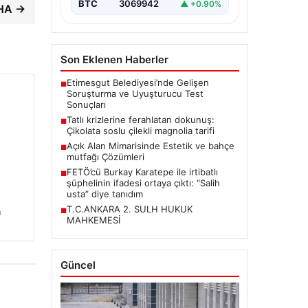
BTC
3069942
▲ +0.90%
İHA →
Son Eklenen Haberler
Etimesgut Belediyesi’nde Gelişen
■
Soruşturma ve Uyuşturucu Test
Sonuçları
Tatlı krizlerine ferahlatan dokunuş:
■
Çikolata soslu çilekli magnolia tarifi
Açık Alan Mimarisinde Estetik ve bahçe
■
mutfağı Çözümleri
FETÖ’cü Burkay Karatepe ile irtibatlı
■
şüphelinin ifadesi ortaya çıktı: “Salih
usta” diye tanıdım
T.C.ANKARA 2. SULH HUKUK
n
■
MAHKEMESİ
Güncel