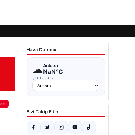
ı
Hava Durumu
☁
Ankara
NaN°C
ŞEHIR SEÇ
rest
Bizi Takip Edin