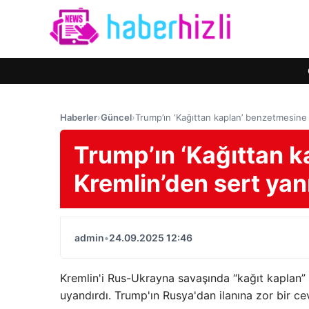
Haberler
›
Güncel
›
Trump’ın ‘Kağıttan kaplan’ benzetmesine 
Trump’ın ‘Kağıttan 
Kremlin’den sert yanı
admin
•
24.09.2025 12:46
Kremlin'i Rus-Ukrayna savaşında “kağıt kaplan”
uyandırdı. Trump'ın Rusya'dan ilanına zor bir ce