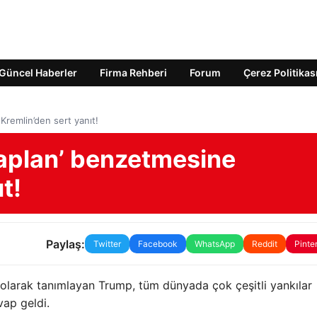
Güncel Haberler
Firma Rehberi
Forum
Çerez Politikas
Kremlin’den sert yanıt!
kaplan’ benzetmesine
t!
Paylaş:
Twitter
Facebook
WhatsApp
Reddit
Pinte
 olarak tanımlayan Trump, tüm dünyada çok çeşitli yankılar
vap geldi.