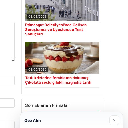
08/05/2026
Etimesgut Belediyesi’nde Gelişen
Soruşturma ve Uyuşturucu Test
Sonuçları
08/05/2026
Tatlı krizlerine ferahlatan dokunuş:
Çikolata soslu çilekli magnolia tarifi
Son Eklenen Firmalar
Cengiz Sigorta
×
Göz Atın
06/23/2026