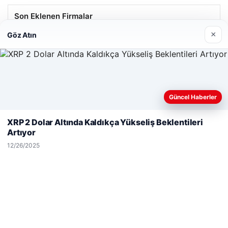
Son Eklenen Firmalar
×
Göz Atın
Güncel Haberler
Web sitemizi nasıl kullandığınızı daha iyi anlayabilmek,
deneyiminizi kişiselleştirmek ve geliştirmek amacıyla çerezler
XRP 2 Dolar Altında Kaldıkça Yükseliş Beklentileri
kullanıyoruz.
Çerez Politikamız
Artıyor
Reddet
Kabul Et
12/26/2025