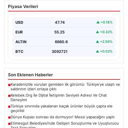
Kelebek.Org İle Dijital İletişimin Seviyeli
Piyasa Verileri
Adresi Ve Chat Deneyimi
İnternet çağında bireylerin kaliteli bir şekilde irtibat
kurması ciddi bir önem taşımaktadır. Halen birçok…
USD
47.74
▲ +0.18%
EUR
55.25
▲ +0.32%
ALTIN
6660.6
▲ +2.59%
BTC
3092721
▲ +0.02%
Son Eklenen Haberler
Karadeniz’de vurulan gemiden ilk görüntü: Türkiye’ye ulaştı ve
■
saldırının izleri ortaya çıktı
Kelebek.Org İle Dijital İletişimin Seviyeli Adresi Ve Chat
■
Deneyimi
Türkiye sınırında yakalanan kaçak ürünler büyük çapta ele
■
geçirildi
Dünya Kupası sonrası da durmuyor! Messi yapacağını yaptı
■
Etimesgut Belediyesi’nde Gelişen Soruşturma ve Uyuşturucu
■
Test Sonuçları