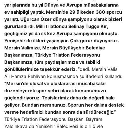
yarışlarında bu yıl Dünya ve Avrupa müsabakalarına
ev sahipliği yaptık. Mersin'de 29 ülkeden 380 sporcu
yarıştı. Uğurcan Özer dünya şampiyonu olarak bizleri
gururlandırdı. Milli triatloncu Selinay Tuğçe Kır,
geçtiğimiz yıl da ilk kez Avrupa şampiyonu olmuştu.
Yenişehir'de ilkleri yaşanıyor. Çok gurur duyuyoruz.
Mersin Valimize, Mersin Büyükşehir Belediye
Başkanımıza, Türkiye Triatlon Federasyonu
Başkanımıza, tüm paydaşlarımıza ve tabii ki
gönüllülerimize teşekkür ederiz. “
dedi. Mersin Valisi
Ali Hamza Pehlivan konuşmasında şu ifadeleri kullandı:
“Mersin'de ulusal ve uluslararası müsabakalar
düzenleyerek spor şehri olarak konumumuzu
güçlendiriyoruz. Tesislerimiz daha da değerli hale
geliyor. Bundan memnunuz. Sporun her dalına destek
verme hedefimizi bundan sonra da sürdüreceğiz.”
Türkiye Triatlon Federasyonu Başkanı Bayram
Yalçınkaya da Yenişehir Belediyesi iş birliğiyle