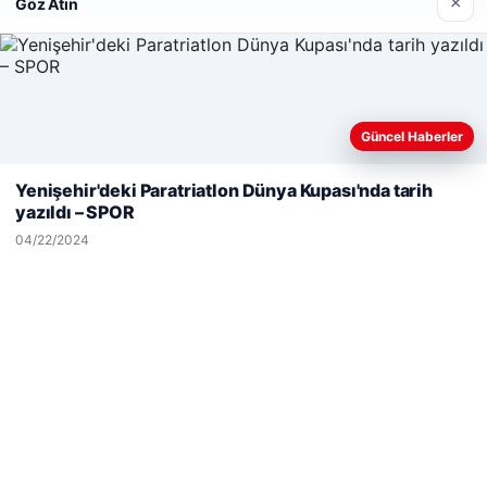
×
Göz Atın
Son Eklenen Firmalar
Güncel Haberler
Web sitemizi nasıl kullandığınızı daha iyi anlayabilmek,
deneyiminizi kişiselleştirmek ve geliştirmek amacıyla çerezler
Yenişehir'deki Paratriatlon Dünya Kupası'nda tarih
kullanıyoruz.
Çerez Politikamız
yazıldı – SPOR
Reddet
Kabul Et
04/22/2024