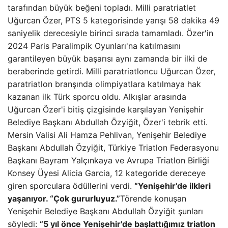
tarafından büyük beğeni topladı. Milli paratriatlet
Uğurcan Özer, PTS 5 kategorisinde yarışı 58 dakika 49
saniyelik derecesiyle birinci sırada tamamladı. Özer'in
2024 Paris Paralimpik Oyunları'na katılmasını
garantileyen büyük başarısı aynı zamanda bir ilki de
beraberinde getirdi. Milli paratriatloncu Uğurcan Özer,
paratriatlon branşında olimpiyatlara katılmaya hak
kazanan ilk Türk sporcu oldu. Alkışlar arasında
Uğurcan Özer'i bitiş çizgisinde karşılayan Yenişehir
Belediye Başkanı Abdullah Özyiğit, Özer'i tebrik etti.
Mersin Valisi Ali Hamza Pehlivan, Yenişehir Belediye
Başkanı Abdullah Özyiğit, Türkiye Triatlon Federasyonu
Başkanı Bayram Yalçınkaya ve Avrupa Triatlon Birliği
Konsey Üyesi Alicia Garcia, 12 kategoride dereceye
giren sporculara ödüllerini verdi.
“Yenişehir'de ilkleri
yaşanıyor. “Çok gururluyuz.”
Törende konuşan
Yenişehir Belediye Başkanı Abdullah Özyiğit şunları
söyledi:
“5 yıl önce Yenişehir'de başlattığımız triatlon