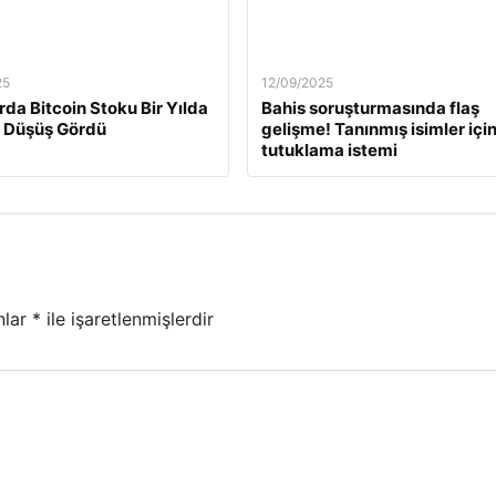
25
12/09/2025
rda Bitcoin Stoku Bir Yılda
Bahis soruşturmasında flaş
 Düşüş Gördü
gelişme! Tanınmış isimler içi
tutuklama istemi
nlar
*
ile işaretlenmişlerdir