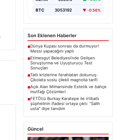
ciddi gelişmeleri gözler önüne
seriyor. Soruşturma kapsamında,…
BTC
3053192
▼ -0.56%
Son Eklenen Haberler
n
Dünya Kupası sonrası da durmuyor!
■
Messi yapacağını yaptı
Etimesgut Belediyesi’nde Gelişen
■
Soruşturma ve Uyuşturucu Test
Sonuçları
Tatlı krizlerine ferahlatan dokunuş:
■
Çikolata soslu çilekli magnolia tarifi
Açık Alan Mimarisinde Estetik ve bahçe
■
mutfağı Çözümleri
FETÖ’cü Burkay Karatepe ile irtibatlı
■
şüphelinin ifadesi ortaya çıktı: “Salih
usta” diye tanıdım
Güncel