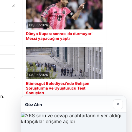
08/06/2026
Dünya Kupası sonrası da durmuyor!
Messi yapacağını yaptı
08/05/2026
Etimesgut Belediyesi’nde Gelişen
Soruşturma ve Uyuşturucu Test
Sonuçları
n.
×
Göz Atın
Son Eklenen Firmalar
Cengiz Sigorta