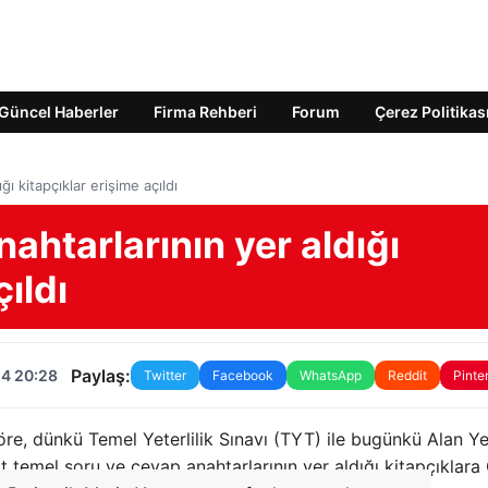
Güncel Haberler
Firma Rehberi
Forum
Çerez Politikas
ı kitapçıklar erişime açıldı
ahtarlarının yer aldığı
ıldı
Paylaş:
24 20:28
Twitter
Facebook
WhatsApp
Reddit
Pinte
e, dünkü Temel Yeterlilik Sınavı (TYT) ile bugünkü Alan Yet
it temel soru ve cevap anahtarlarının yer aldığı kitapçıklar