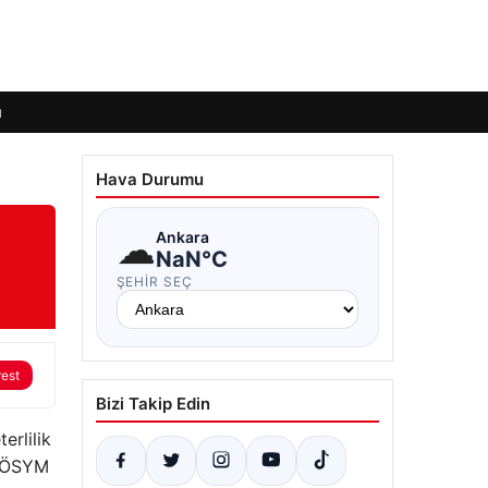
ı
Hava Durumu
☁
Ankara
NaN°C
ŞEHIR SEÇ
rest
Bizi Takip Edin
erlilik
a ÖSYM