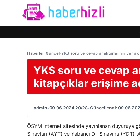
Haberler
›
Güncel
›
YKS soru ve cevap anahtarlarının yer aldığ
YKS soru ve cevap an
kitapçıklar erişime aç
admin
•
09.06.2024 20:28
•
Güncellendi: 09.06.20
ÖSYM internet sitesinde yayınlanan duyuruya gör
Sınavları (AYT) ve Yabancı Dil Sınavına (YDT) a